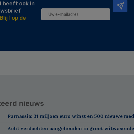
l heeft ook in
uwsbrief
Blijf op de
teerd nieuws
Parnassia: 31 miljoen euro winst en 500 nieuwe me
Acht verdachten aangehouden in groot witwasond