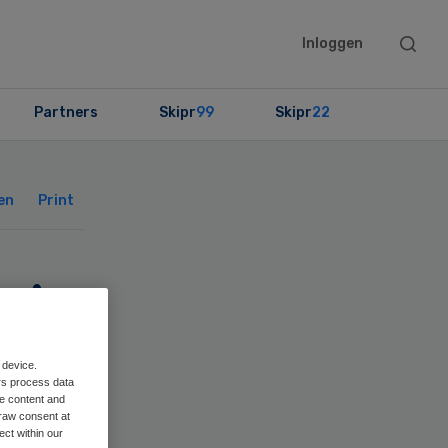
Searc
Inloggen
this
websit
Partners
Skipr
99
Skipr
22
Primary
Sidebar
en
Print
uis
 device.
rs process data
me content and
raw consent at
ect within our