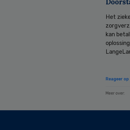
Doorst
Het ziek
zorgverz
kan beta
oplossing
LangeLan
Reageer op d
Meer over:
Secondary
Sidebar