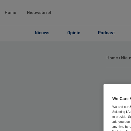
Home
Nieuwsbrief
Nieuws
Opinie
Podcast
Home
›
Nieu
La
sc
We Care 
We and our
Selecting I 
to provide. S
ads you see 
any time by c