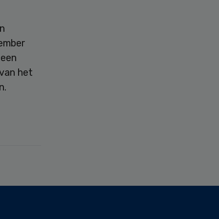
n
cember
 een
 van het
n.