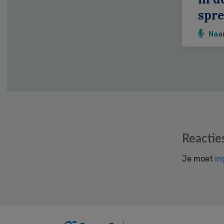
spr
Naa
Reader
Reactie
Interactions
Je moet
in