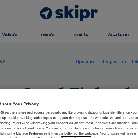
Video’s
Thema’s
Events
Vacatures
ws
Opslaan
Reageer nu
Del
ngeLand Ziekenh
hrapt 125 banen
About Your Privacy
889
partners store and access personal data, like browsing data or unique identifiers, on your
Accept enables tracking technologies to support the purposes shown under we and our partne
electing Reject All or withdrawing your consent will disable them. If trackers are disabled, so
may not be as relevant to you. You can resurface this menu to change your choices or withd
licking the Manage Preferences link on the bottom of the webpage. Your choices will have eff