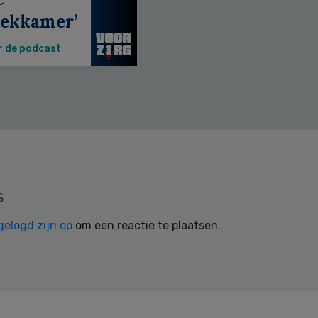
eekkamer’
r de podcast
s
gelogd zijn op
om een reactie te plaatsen.