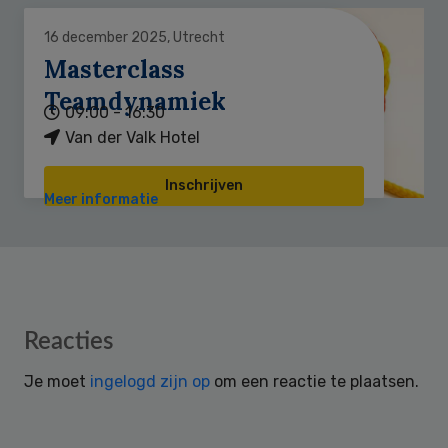
16 december 2025, Utrecht
Masterclass
Teamdynamiek
09:00 - 16:30
Van der Valk Hotel
Inschrijven
Meer informatie
Reader
Reacties
Interactions
Je moet
ingelogd zijn op
om een reactie te plaatsen.