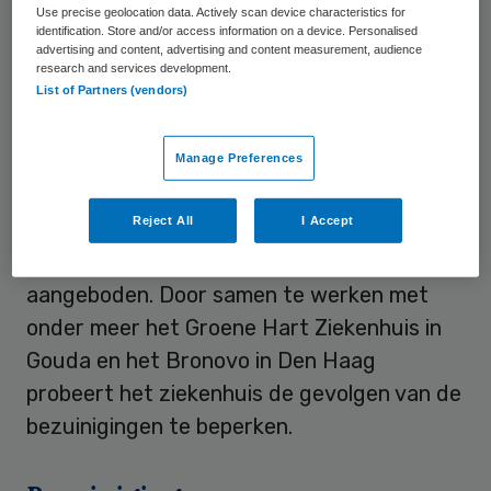
Use precise geolocation data. Actively scan device characteristics for
Gevolgen voor patiënt
identification. Store and/or access information on a device. Personalised
advertising and content, advertising and content measurement, audience
research and services development.
List of Partners (vendors)
Het ziekenhuis stelt dat patiënten in de
toekomst voor sommige behandelingen
verder moeten reizen. Volgens Omroep
Manage Preferences
West is het nog niet duidelijk waar
Reject All
I Accept
arbeidsplaatsen verdwijnen en welke
behandelingen niet meer worden
aangeboden. Door samen te werken met
onder meer het Groene Hart Ziekenhuis in
Gouda en het Bronovo in Den Haag
probeert het ziekenhuis de gevolgen van de
bezuinigingen te beperken.