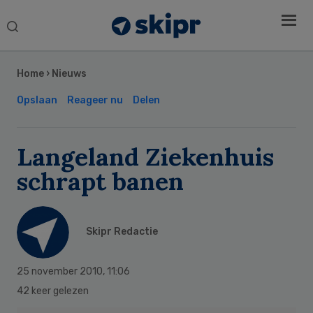
Search
this
Secondary
website
Sidebar
Home
›
Nieuws
Opslaan
Reageer nu
Delen
Langeland Ziekenhuis
schrapt banen
Skipr Redactie
25 november 2010
,
11:06
42 keer gelezen