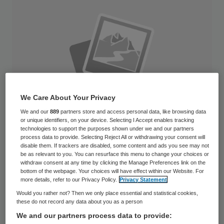
We Care About Your Privacy
We and our
889
partners store and access personal data, like browsing data
or unique identifiers, on your device. Selecting I Accept enables tracking
technologies to support the purposes shown under we and our partners
process data to provide. Selecting Reject All or withdrawing your consent will
disable them. If trackers are disabled, some content and ads you see may not
be as relevant to you. You can resurface this menu to change your choices or
withdraw consent at any time by clicking the Manage Preferences link on the
Het Langeland Ziekenhuis in Zoetermeer
bottom of the webpage. Your choices will have effect within our Website. For
moet bezuinigen en schrapt in het aantal
more details, refer to our Privacy Policy.
Privacy Statement
arbeidsplaatsen. Er verdwijnen zo’n zestig
Would you rather not? Then we only place essential and statistical cookies,
these do not record any data about you as a person
tot zeventig werkplekken.
We and our partners process data to provide: