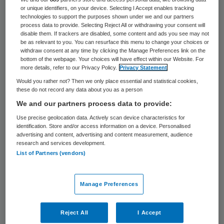
aansprakelijk te stellen voor eventuele
or unique identifiers, on your device. Selecting I Accept enables tracking
consequenties van hun plotselinge
technologies to support the purposes shown under we and our partners
process data to provide. Selecting Reject All or withdrawing your consent will
opstappen vorige maand.
disable them. If trackers are disabled, some content and ads you see may not
be as relevant to you. You can resurface this menu to change your choices or
withdraw consent at any time by clicking the Manage Preferences link on the
Daardoor had het Laurentius Ziekenhuis
bottom of the webpage. Your choices will have effect within our Website. For
more details, refer to our Privacy Policy.
Privacy Statement
opeens geen raad van toezicht meer, kon
Would you rather not? Then we only place essential and statistical cookies,
geen tweede bestuurder aanstellen en was
these do not record any data about you as a person
het conflict enkele dagen geleden
We and our partners process data to provide:
aanleiding voor de Inspectie
Use precise geolocation data. Actively scan device characteristics for
identification. Store and/or access information on a device. Personalised
Gezondheidszorg en Jeugdzorg (IGJ) om
advertising and content, advertising and content measurement, audience
research and services development.
het ziekenhuis zes maanden onder
List of Partners (vendors)
verscherpt toezicht te stellen.
Weijers is ontstemd over het gedrag van de
Manage Preferences
raad van toezicht: “Ik vind het
maatschappelijk onverantwoord wat ze
Reject All
I Accept
hebben gedaan. Ze zijn bijna per direct