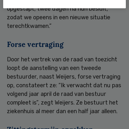
opgestapt, twee dagen na hun besluit,
zodat we opeens in een nieuwe situatie
terechtkwamen.”
Forse vertraging
Door het vertrek van de raad van toezicht
loopt de aanstelling van een tweede
bestuurder, naast Weijers, forse vertraging
op, constateert ze: “Ik verwacht dat nu pas
volgend jaar april de raad van bestuur
compleet is”, zegt Weijers. Ze bestuurt het
ziekenhuis al meer dan een half jaar alleen.