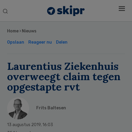
Search
this
Secondary
website
Sidebar
Home
›
Nieuws
Opslaan
Reageer nu
Delen
Laurentius Ziekenhuis
overweegt claim tegen
opgestapte rvt
Frits Baltesen
13 augustus 2019
,
16:03