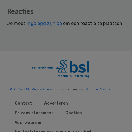
Reader
Reacties
Interactions
Je moet
ingelogd zijn op
om een reactie te plaatsen.
© 2026 | BSL Media & Learning
, onderdeel van
Springer Nature
Contact
Adverteren
Privacy statement
Cookies
Voorwaarden
Het laatste nieuws over de zorg. Snel,