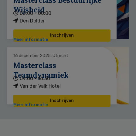
Masterclass Bestuurlijke
Wijsheid
00:00 - 00:00
Den Dolder
Inschrijven
Meer informatie
16 december 2025, Utrecht
Masterclass
Teamdynamiek
09:00 - 16:30
Van der Valk Hotel
Inschrijven
Meer informatie