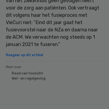
van het ziekenhuis geen gevolgen heeft
voor de zorg aan patiënten. Ook vertraagt
dit volgens haar het fusieproces met
VieCuri niet: “Eind dit jaar gaat het
fusievoorstel naar de NZa en daarna naar
de ACM. We verwachten nog steeds op 1
januari 2021 te fuseren.”
Reageer op dit artikel
Meer over:
Raad van toezicht
Wet- en regelgeving
Primary
Sidebar