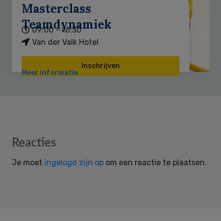
Masterclass
Teamdynamiek
09:00 - 16:30
Van der Valk Hotel
Inschrijven
Meer informatie
Reader
Reacties
Interactions
Je moet
ingelogd zijn op
om een reactie te plaatsen.