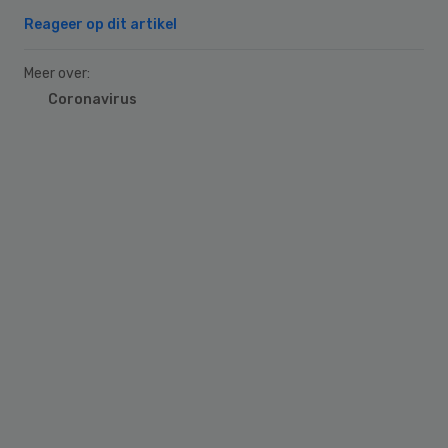
Reageer op dit artikel
Meer over:
Coronavirus
Primary
Sidebar