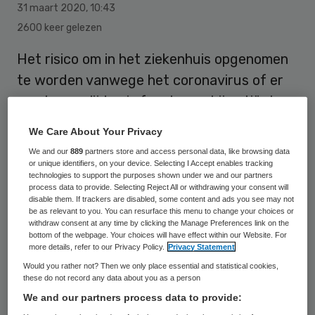
31 maart 2020
,
10:43
2600 keer gelezen
Het risico om in het ziekenhuis opgenomen
te worden vanwege het coronavirus of er
aan te overlijden is fors hoger bij patiënten
van middelbare leeftijd of ouder. Dat
We Care About Your Privacy
melden onderzoekers in het medisch
We and our
889
partners store and access personal data, like browsing data
tijdschrift The Lancet Infectious Diseases.
or unique identifiers, on your device. Selecting I Accept enables tracking
technologies to support the purposes shown under we and our partners
process data to provide. Selecting Reject All or withdrawing your consent will
disable them. If trackers are disabled, some content and ads you see may not
De wetenschappers baseren zich op ruim
be as relevant to you. You can resurface this menu to change your choices or
withdraw consent at any time by clicking the Manage Preferences link on the
70.000 klinisch vastgestelde
bottom of the webpage. Your choices will have effect within our Website. For
more details, refer to our Privacy Policy.
Privacy Statement
besmettingsgevallen in China en 689
Would you rather not? Then we only place essential and statistical cookies,
geïnfecteerden die gerepatrieerd werden
these do not record any data about you as a person
uit de stad Wuhan. In Wuhan dook het virus
We and our partners process data to provide: