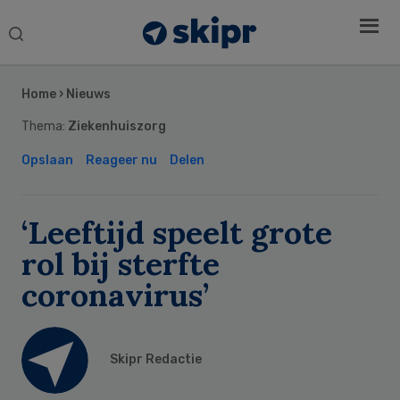
Search
this
Secondary
website
Sidebar
Home
›
Nieuws
Thema:
Ziekenhuiszorg
Opslaan
Reageer nu
Delen
‘Leeftijd speelt grote
rol bij sterfte
coronavirus’
Skipr Redactie