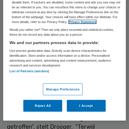
disable them. If trackers are disabled, some content and ads you see may not
doelgroep voor wie de AWBZ oorspronkelijk
be as relevant to you. You can resurface this menu to change your choices or
withdraw consent at any time by clicking the Manage Preferences link on the
bedoeld was en die helemaal niets aan die
bottom of the webpage. Your choices will have effect within our Website. For
more details, refer to our Privacy Policy.
Privacy Statement
groei kan doen, de zorg verschralen.”
Would you rather not? Then we only place essential and statistical cookies,
these do not record any data about you as a person
Ouderwets
We and our partners process data to provide:
Use precise geolocation data. Actively scan device characteristics for
identification. Store and/or access information on a device. Personalised
Daarbij hebben ad hoc-bezuinigingen
advertising and content, advertising and content measurement, audience
volgens Drooger allerlei ongewenste
research and services development.
List of Partners (vendors)
neveneffecten. Als voorbeeld noemt hij de
bezuinigingen op het vervoer naar
Manage Preferences
dagbesteding of werk. “Instellingen die juist
hun best hebben gedaan om mensen in de
Reject All
I Accept
wijk onder te brengen en deel te laten
uitmaken van de samenleving, worden fors
getroffen”, stelt Drooger. “Terwijl