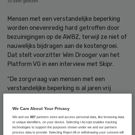
30 keer gelezen
Mensen met een verstandelijke beperking
worden onevenredig hard getroffen door
bezuinigingen op de AWBZ, terwijl ze niet of
nauwelijks bijdragen aan de kostengroei.
Dat stelt voorzitter Wim Drooger van het
Platform VG in een interview met Skipr.
“De zorgvraag van mensen met een
verstandelijke beperking is al jaren vrij
stabiel”, aldus Drooger. “Door de jaren heen
is de AWBZ steeds verder verbreed,
We Care About Your Privacy
waardoor steeds meer mensen er gebruik
We and our
887
partners store and access personal data, like browsing data
or unique identifiers, on your device. Selecting I Accept enables tracking
van konden maken. Als er dan over de hele
technologies to support the purposes shown under we and our partners
breedte wordt bezuinigd zie je juist bij de
process data to provide. Selecting Reject All or withdrawing your consent will