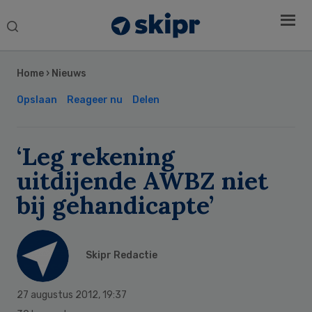
Search
this
Secondary
website
Sidebar
Home
›
Nieuws
Opslaan
Reageer nu
Delen
‘Leg rekening
uitdijende AWBZ niet
bij gehandicapte’
Skipr Redactie
27 augustus 2012
,
19:37