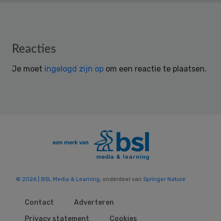
Reader
Reacties
Interactions
Je moet
ingelogd zijn op
om een reactie te plaatsen.
© 2026 | BSL Media & Learning
, onderdeel van
Springer Nature
Contact
Adverteren
Privacy statement
Cookies