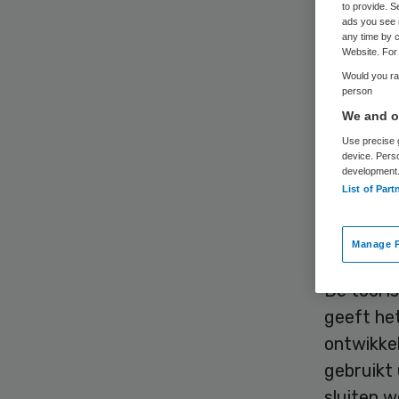
to provide. S
ads you see 
any time by c
Website. For 
Would you rat
person
We and ou
Medewerk
Use precise g
telefoon 
device. Pers
honderd 
development
List of Part
medewerke
besparen 
Manage P
De tool 
geeft he
ontwikke
gebruikt 
sluiten w