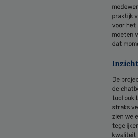
medewerk
praktijk 
voor het 
moeten w
dat mome
Inzich
De proje
de chatb
tool ook 
straks ve
zien we e
tegelijke
kwaliteit