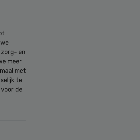
ot
 we
 zorg- en
 we meer
emaal met
elijk te
 voor de