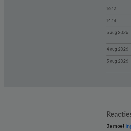
16:12
14:18
5 aug 2026
4 aug 2026
3 aug 2026
Reader
Reactie
Interactions
Je moet
in