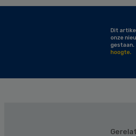
Secondary
Sidebar
Dit artike
onze nie
gestaan.
hoogte.
Gerela