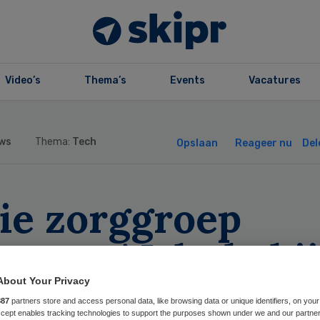
Video’s
Thema’s
Events
Vacatures
ws
Thema:
Tech
Opslaan
Reageer nu
Del
lie zorggroep
ceert AI-hulp bij
ag over protocol
About Your Privacy
887
partners store and access personal data, like browsing data or unique identifiers, on your
Accept enables tracking technologies to support the purposes shown under we and our partne