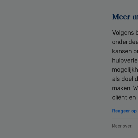
Meer m
Volgens 
onderdeel
kansen o
hulpverl
mogelijk
als doel 
maken. W
cliënt en 
Reageer op d
Meer over: