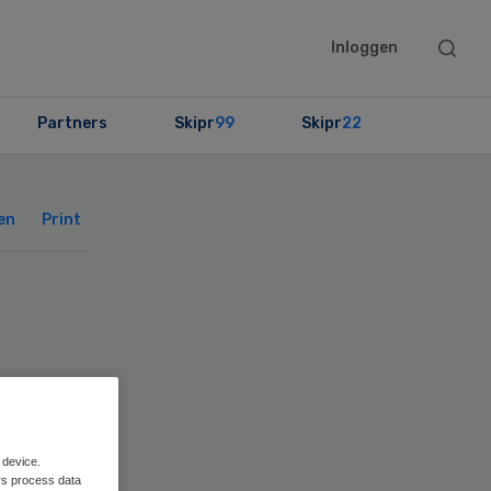
Searc
Inloggen
this
websit
Partners
Skipr
99
Skipr
22
Primary
Sidebar
en
Print
len
 device.
rs process data