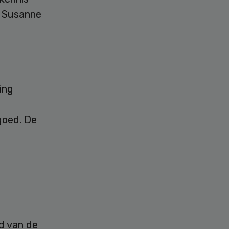
r Susanne
ing
goed. De
id van de