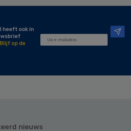
l heeft ook in
uwsbrief
Blijf op de
teerd nieuws