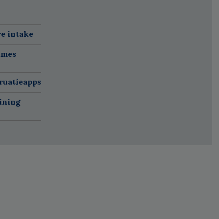
re intake
ames
ruatieapps
ining