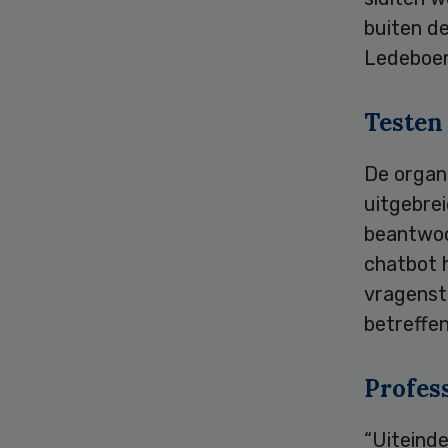
buiten d
Ledeboer
Testen
De organi
uitgebrei
beantwoo
chatbot 
vragenste
betreffen
Profes
“Uiteinde