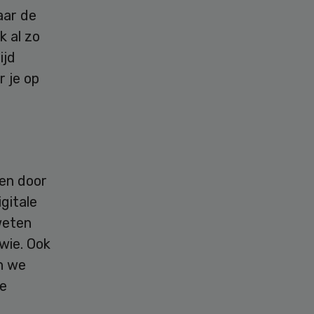
aar de
k al zo
ijd
 je op
en door
gitale
weten
wie. Ook
en we
de