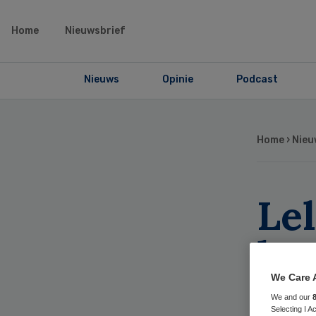
Home
Nieuwsbrief
Nieuws
Opinie
Podcast
Home
›
Nieu
Le
lan
vra
We Care 
We and our
Selecting I 