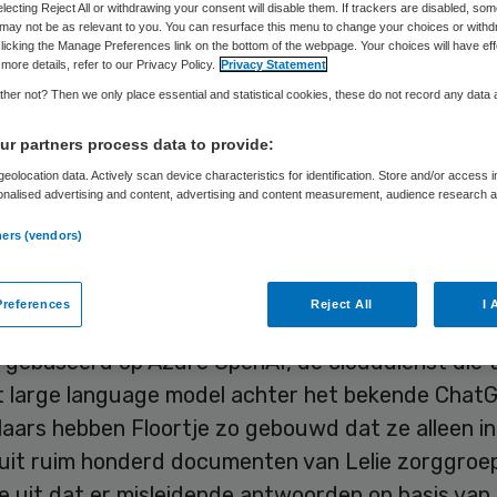
electing Reject All or withdrawing your consent will disable them. If trackers are disabled, so
may not be as relevant to you. You can resurface this menu to change your choices or withd
licking the Manage Preferences link on the bottom of the webpage. Your choices will have eff
more details, refer to our Privacy Policy.
Privacy Statement
Sytse Wilman
6 oktober 2025
,
10:45
1142 keer gelezen
her not? Then we only place essential and statistical cookies, these do not record any data
r partners process data to provide:
ers van Lelie zorggroep hebben sinds deze week
eolocation data. Actively scan device characteristics for identification. Store and/or access 
of laptop toegang tot chatbot Floortje. Daar zijn 
onalised advertising and content, advertising and content measurement, audience research 
documenten van de vvt-organisatie ingevoerd, w
.
ners (vendors)
rs vragen over kunnen stellen. Doel is om tijd t
en de kwaliteit te verhogen.
references
Reject All
I 
is gebaseerd op Azure OpenAI, de clouddienst die
t large language model achter het bekende Chat
laars hebben Floortje zo gebouwd dat ze alleen i
uit ruim honderd documenten van Lelie zorggroep 
e uit dat er misleidende antwoorden op basis van