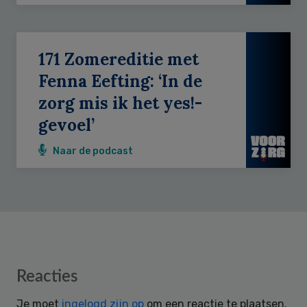
171 Zomereditie met
Fenna Eefting: ‘In de
zorg mis ik het yes!-
gevoel’
Naar de podcast
Reader
Reacties
Interactions
Je moet
ingelogd zijn op
om een reactie te plaatsen.