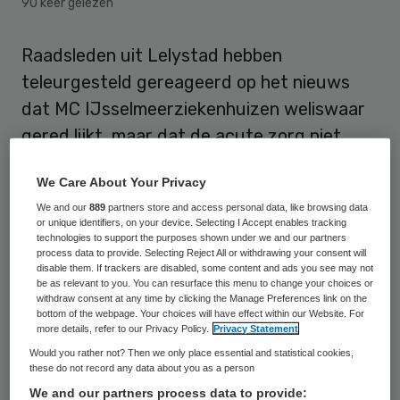
90 keer gelezen
Raadsleden uit Lelystad hebben
teleurgesteld gereageerd op het nieuws
dat MC IJsselmeerziekenhuizen weliswaar
gered lijkt, maar dat de acute zorg niet
voor de stad behouden kan worden. Een
We Care About Your Privacy
aantal raadsleden overweegt actie te
We and our
889
partners store and access personal data, like browsing data
voeren, zo meldt Omroep Flevoland.
or unique identifiers, on your device. Selecting I Accept enables tracking
technologies to support the purposes shown under we and our partners
process data to provide. Selecting Reject All or withdrawing your consent will
Minister Bruins maakte dinsdagavond
disable them. If trackers are disabled, some content and ads you see may not
bekend dat het grootste gedeelte van de
be as relevant to you. You can resurface this menu to change your choices or
withdraw consent at any time by clicking the Manage Preferences link on the
zorg van het failliete
bottom of the webpage. Your choices will have effect within our Website. For
more details, refer to our Privacy Policy.
Privacy Statement
IJsselmeerziekenhuizen waarschijnlijk kan
Would you rather not? Then we only place essential and statistical cookies,
worden overgenomen door ziekenhuis St
these do not record any data about you as a person
Jansdal uit Harderwijk. Tegelijkertijd liet hij
We and our partners process data to provide: