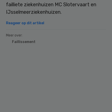
failliete ziekenhuizen MC Slotervaart en
IJsselmeerziekenhuizen.
Reageer op dit artikel
Meer over:
Faillissement
Primary
Sidebar