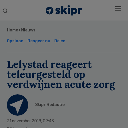
Search
this
Secondary
website
Sidebar
Home
›
Nieuws
Opslaan
Reageer nu
Delen
Lelystad reageert
teleurgesteld op
verdwijnen acute zorg
Skipr Redactie
21 november 2018
,
09:43