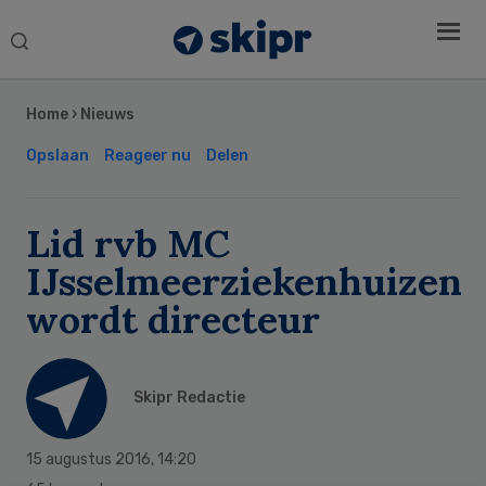
Search
this
Secondary
website
Sidebar
Home
›
Nieuws
Opslaan
Reageer nu
Delen
Lid rvb MC
IJsselmeerziekenhuizen
wordt directeur
Skipr Redactie
15 augustus 2016
,
14:20