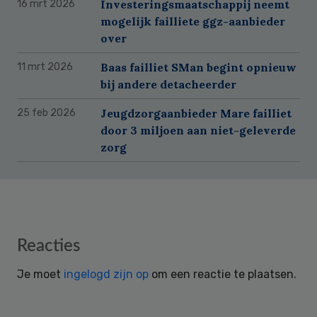
Investeringsmaatschappij neemt
16 mrt 2026
mogelijk failliete ggz-aanbieder
over
Baas failliet SMan begint opnieuw
11 mrt 2026
bij andere detacheerder
Jeugdzorgaanbieder Mare failliet
25 feb 2026
door 3 miljoen aan niet-geleverde
zorg
Reader
Reacties
Interactions
Je moet
ingelogd zijn op
om een reactie te plaatsen.