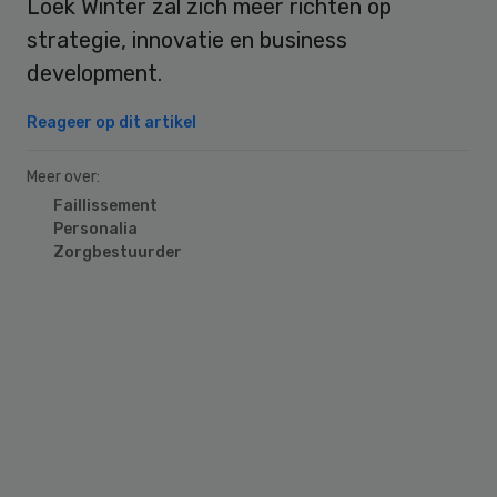
Loek Winter zal zich meer richten op
strategie, innovatie en business
development.
Reageer op dit artikel
Meer over:
Faillissement
Personalia
Zorgbestuurder
Primary
Sidebar