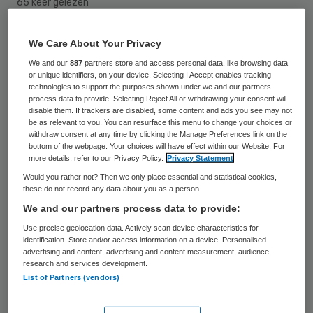
65 keer gelezen
MC IJsselmeerziekenhuizen benoemt Marja
We Care About Your Privacy
Sleeuwenhoek tot directeur van de locaties
We and our
887
partners store and access personal data, like browsing data
or unique identifiers, on your device. Selecting I Accept enables tracking
Lelystad, Emmeloord en Dronten.
technologies to support the purposes shown under we and our partners
process data to provide. Selecting Reject All or withdrawing your consent will
Sleeuwenhoek is ook lid van raad van
disable them. If trackers are disabled, some content and ads you see may not
be as relevant to you. You can resurface this menu to change your choices or
bestuur.
withdraw consent at any time by clicking the Manage Preferences link on the
bottom of the webpage. Your choices will have effect within our Website. For
more details, refer to our Privacy Policy.
Privacy Statement
De aandeelhouders hebben Sleeuwenhoek
Would you rather not? Then we only place essential and statistical cookies,
op voordracht van de raad van
these do not record any data about you as a person
commissarissen van MC
We and our partners process data to provide:
IJsselmeerziekenhuizen, onderdeel van de
Use precise geolocation data. Actively scan device characteristics for
identification. Store and/or access information on a device. Personalised
MC Groep benoemd. De cliëntenraad, de
advertising and content, advertising and content measurement, audience
ondernemingsraad en het stafbestuur
research and services development.
List of Partners (vendors)
hebben positief gereageerd op de
benoeming, zo laat de ziekenhuisorganisatie