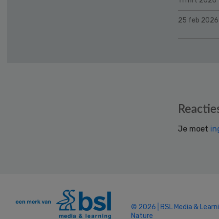
11 mrt 2026
25 feb 2026
Reader
Reactie
Interactions
Je moet
in
© 2026 | BSL Media & Learn
Nature