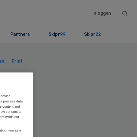
Searc
Inloggen
this
websit
Partners
Skipr
99
Skipr
22
Primary
Sidebar
en
Print
 device.
rs process data
me content and
raw consent at
ect within our
 about you as a