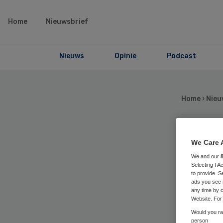
Home
Nieuwsbrief
Nieuws
Opinie
Podcast
Home
›
Nieu
Lo
We Care 
We and our
Selecting I 
li
to provide. S
ads you see 
any time by c
ne
Website. For 
Would you rat
person