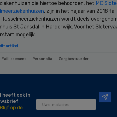
ziekenhuizen die hiertoe behoorden, het
MC Slote
lmeerziekenhuizen
, zijn in het najaar van 2018 fail
d. IJsselmeerziekenhuizen wordt deels overgeno
nhuis St Jansdal in Harderwijk. Voor het Sloterva
rstart mogelijk.
it artikel
Faillissement
Personalia
Zorgbestuurder
l heeft ook in
uwsbrief
Blijf op de