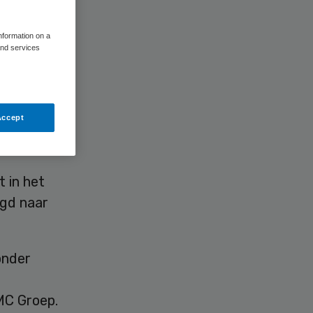
information on a
and services
 de Raad
Accept
ij deed
 in het
agd naar
onder
MC Groep.