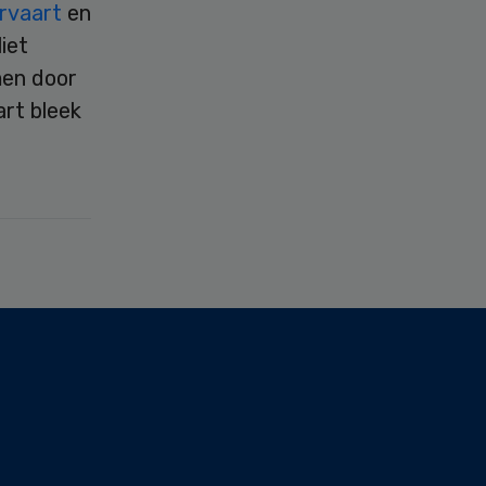
rvaart
en
liet
men door
art bleek