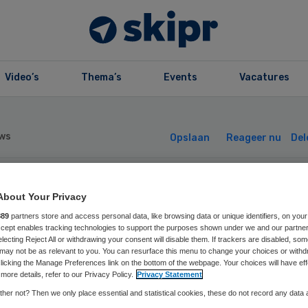
Video’s
Thema’s
Events
Vacatures
ws
Opslaan
Reageer nu
Del
ek Winter legt
About Your Privacy
889
partners store and access personal data, like browsing data or unique identifiers, on your
Accept enables tracking technologies to support the purposes shown under we and our partne
dmaatschap RVS
electing Reject All or withdrawing your consent will disable them. If trackers are disabled, so
may not be as relevant to you. You can resurface this menu to change your choices or withd
licking the Manage Preferences link on the bottom of the webpage. Your choices will have eff
er
more details, refer to our Privacy Policy.
Privacy Statement
her not? Then we only place essential and statistical cookies, these do not record any data