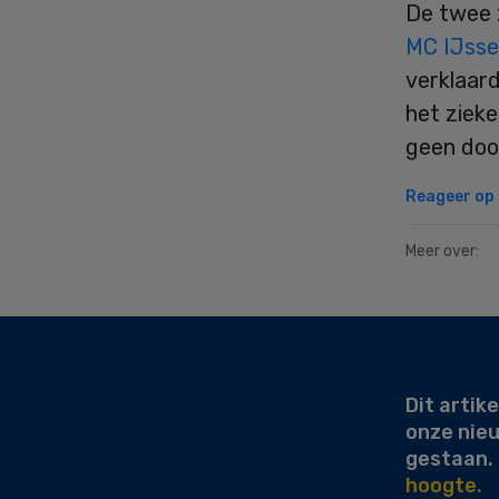
De twee 
MC IJsse
verklaar
het zieke
geen doo
Reageer op d
Meer over:
Secondary
Sidebar
Dit artike
onze nie
gestaan.
hoogte.