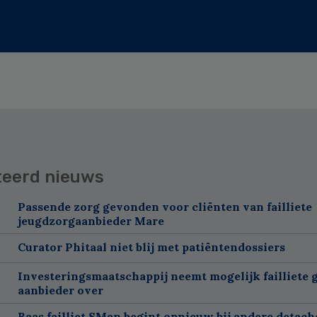
teerd nieuws
Passende zorg gevonden voor cliënten van failliete
jeugdzorgaanbieder Mare
Curator Phitaal niet blij met patiëntendossiers
Investeringsmaatschappij neemt mogelijk failliete 
aanbieder over
Baas failliet SMan begint opnieuw bij andere detach