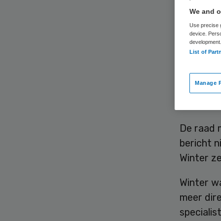
We and ou
Use precise g
device. Pers
development
List of Part
Zorgonde
Manage P
voor Vol
dit bij 
De raad m
bericht 
Winter ze
Winter wa
meer dir
specialis