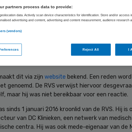
r partners process data to provide:
eolocation data. Actively scan device characteristics for identification. Store and/or access 
Skipr Redactie
3 januari 2019
,
14:35
73 keer gelezen
onalised advertising and content, advertising and content measurement, audience research 
.
ners (vendors)
rnemer Loek Winter heeft zijn lidmaatschap van
references
Reject All
I 
ksgezondheid en Samenleving (RVS) neergelegd. H
de raadvergadering van 6 december 2018.
aakt dit via zijn
website
bekend. Een reden wordt
niet genoemd. De RVS verwijst hiervoor desgevra
lf, maar hij was niet bereikbaar voor een reactie.
s sinds 1 januari 2016 kroonlid van de RVS. Hij is 
ecteur van DC Klinieken, een netwerk van medisch
tische centra. Hij was ook mede-eigenaar van de 