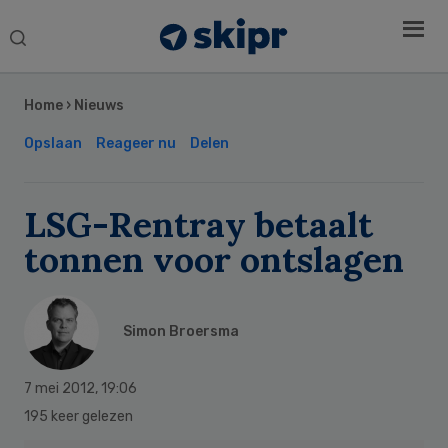
Search
this
Secondary
website
Sidebar
Home
›
Nieuws
Opslaan
Reageer nu
Delen
LSG-Rentray betaalt
tonnen voor ontslagen
Simon Broersma
7 mei 2012
,
19:06
195 keer gelezen