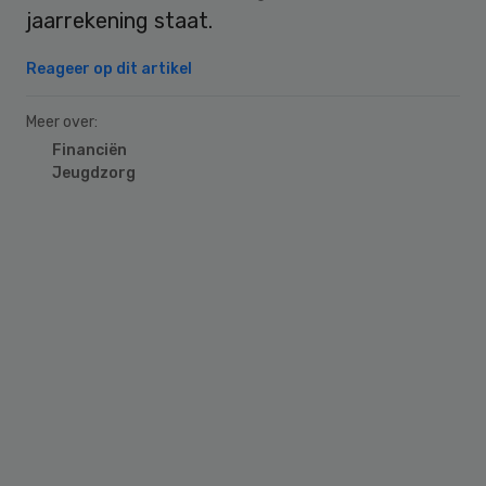
jaarrekening staat.
Reageer op dit artikel
Meer over:
Financiën
Jeugdzorg
Primary
Sidebar