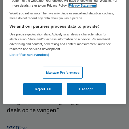
totaal 340.743 euro. Dit valt op te maken
bottom of the webpage. Your choices will have effect within our Website. For
more details, refer to our Privacy Policy.
Privacy Statement
uit de jaarrekening van LSG-Rentray.
Would you rather not? Then we only place essential and statistical cookies,
these do not record any data about you as a person
Lodewijks is op advies van de raad van
We and our partners process data to provide:
toezicht opgestapt. Frank Candel,
Use precise geolocation data. Actively scan device characteristics for
identification. Store and/or access information on a device. Personalised
bestuurder van LSG-Rentray, zegt in een
advertising and content, advertising and content measurement, audience
reactie dat Lodewijks en
LSG-Rentray
research and services development.
List of Partners (vendors)
wederzijds tot overeenstemming zijn
gekomen dat het voor beide partijen beter
Manage Preferences
zou zijn als Lodewijks zijn lidmaatschap van
de raad van bestuur zou opzeggen. “Omdat
Reject All
I Accept
er hierdoor voor Lodewijks een pensioengat
dreigde, is er een regeling getroffen om dit
deels op te vangen.”
ZZP’er