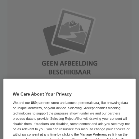
We Care About Your Privacy
Jeugdzorgorganisatie LSG-Rentray heeft
We and our
889
partners store and access personal data, like browsing data
or unique identifiers, on your device. Selecting I Accept enables tracking
oud-bestuurder Henny Lodewijks in 2011
technologies to support the purposes shown under we and our partners
process data to provide. Selecting Reject All or withdrawing your consent will
een ontslagvergoeding van 157.013 euro
disable them. If trackers are disabled, some content and ads you see may not
betaald. Lodewijks ontving vorig jaar in
be as relevant to you. You can resurface this menu to change your choices or
withdraw consent at any time by clicking the Manage Preferences link on the