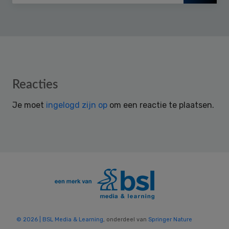
Reader
Reacties
Interactions
Je moet
ingelogd zijn op
om een reactie te plaatsen.
© 2026 | BSL Media & Learning
, onderdeel van
Springer Nature