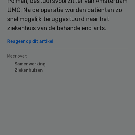
Polman, bestuursvoorzitter van Amsterdam
UMC. Na de operatie worden patiënten zo
snel mogelijk teruggestuurd naar het
ziekenhuis van de behandelend arts.
Reageer op dit artikel
Meer over:
Samenwerking
Ziekenhuizen
Primary
Sidebar