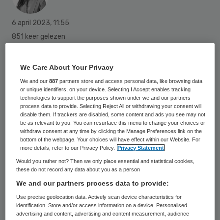
6 april 2023
,
11:55
851 keer gelezen
Het Leids Universitair Medisch Centrum
We Care About Your Privacy
(LUMC) en Amsterdam UMC gaan nauwer
We and our
887
partners store and access personal data, like browsing data
samenwerken rond de zorg voor patiënten
or unique identifiers, on your device. Selecting I Accept enables tracking
technologies to support the purposes shown under we and our partners
die een levertransplantatie moeten
process data to provide. Selecting Reject All or withdrawing your consent will
disable them. If trackers are disabled, some content and ads you see may not
ondergaan of galwegkanker hebben. De
be as relevant to you. You can resurface this menu to change your choices or
ziekenhuizen concentreren de complexe
withdraw consent at any time by clicking the Manage Preferences link on the
bottom of the webpage. Your choices will have effect within our Website. For
zorg, waardoor zij in beide huizen meer
more details, refer to our Privacy Policy.
Privacy Statement
patiënten zien. Afgelopen maandag hebben
Would you rather not? Then we only place essential and statistical cookies,
these do not record any data about you as a person
het LUMC en Amsterdam UMC de
We and our partners process data to provide:
samenwerkingsovereenkomst ondertekend.
Use precise geolocation data. Actively scan device characteristics for
identification. Store and/or access information on a device. Personalised
advertising and content, advertising and content measurement, audience