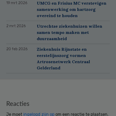
UMCG en Frisius MC verstevigen
19 mrt 2026
samenwerking om hartzorg
overeind te houden
Utrechtse ziekenhuizen willen
2 mrt 2026
samen tempo maken met
duurzaamheid
Ziekenhuis Rijnstate en
20 feb 2026
eerstelijnszorg vormen
Artrosenetwerk Centraal
Gelderland
Reader
Reacties
Interactions
Je moet
ingelogd zijn op
om een reactie te plaatsen.