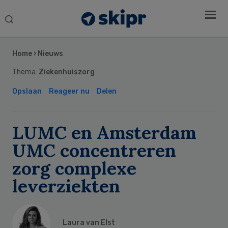
Search
this
Secondary
website
Sidebar
Home
›
Nieuws
Thema:
Ziekenhuiszorg
Opslaan
Reageer nu
Delen
LUMC en Amsterdam
UMC concentreren
zorg complexe
leverziekten
Laura van Elst