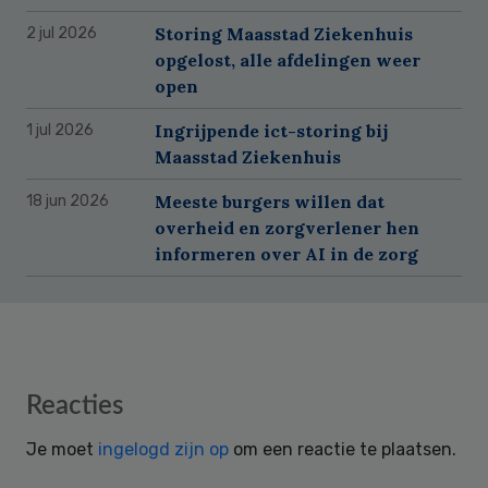
Storing Maasstad Ziekenhuis
2 jul 2026
opgelost, alle afdelingen weer
open
Ingrijpende ict-storing bij
1 jul 2026
Maasstad Ziekenhuis
Meeste burgers willen dat
18 jun 2026
overheid en zorgverlener hen
informeren over AI in de zorg
Reader
Reacties
Interactions
Je moet
ingelogd zijn op
om een reactie te plaatsen.