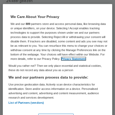
24 keer gelezen
Het Leids Universitair Medisch Centrum
We Care About Your Privacy
(LUMC) heeft het op één na hoogste
We and our
889
partners store and access personal data, like browsing data
or unique identifiers, on your device. Selecting I Accept enables tracking
certificaat voor automatisering van de zorg
technologies to support the purposes shown under we and our partners
process data to provide. Selecting Reject All or withdrawing your consent will
van de Amerikaanse zorg-ICT-organisatie
disable them. If trackers are disabled, some content and ads you see may not
HIMSS.
be as relevant to you. You can resurface this menu to change your choices or
withdraw consent at any time by clicking the Manage Preferences link on the
bottom of the webpage. Your choices will have effect within our Website. For
Vorige week maakte het
UMC Utrecht
more details, refer to our Privacy Policy.
Privacy Statement
bekend de level 6-accredidatie
te hebben
Would you rather not? Then we only place essential and statistical cookies,
these do not record any data about you as a person
ontvangen. Het LUMC heeft woensdag
We and our partners process data to provide:
bekend gemaakt gelijktijdig hetzelfde
Use precise geolocation data. Actively scan device characteristics for
certificaat het hebben ontvangen. In
identification. Store and/or access information on a device. Personalised
advertising and content, advertising and content measurement, audience
Nederland hebben nu twee UMC’s en drie
research and services development.
List of Partners (vendors)
algemene ziekenhuizen een niveau 6-
certificering, zegt Karel van Lambalgen