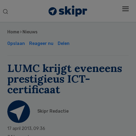
Search
this
Secondary
website
Sidebar
Home
›
Nieuws
Opslaan
Reageer nu
Delen
LUMC krijgt eveneens
prestigieus ICT-
certificaat
Skipr Redactie
17 april 2013
,
09:36