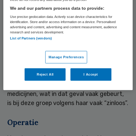
alleen extreem veel gewicht maar ook hun
We and our partners process data to provide:
astma en longfunctie verbetert aanzienlijk.
Use precise geolocation data. Actively scan device characteristics for
Veel astmapatiënten met morbide obesitas
identification. Store and/or access information on a device. Personalised
advertising and content, advertising and content measurement, audience
(met een BMI hoger dan veertig) voldoen
research and services development.
niet aan het ‘gewone plaatje’ voor astma,
List of Partners (vendors)
stelt Van Huisstede, die verbonden is aan
het Sint Fransiscus Gasthuis in Rotterdam.
Manage Preferences
Bij veel mensen met obesitas en astma
ontbreken ontstekingen van de luchtwegen.
Reject All
I Accept
Het geven van ontstekingsremmende
medicijnen, wat in dat geval vaak gebeurt,
is bij deze groep volgens haar vaak “zinloos”.
Operatie