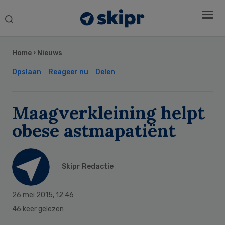
Search
this
Secondary
website
Sidebar
Home
›
Nieuws
Opslaan
Reageer nu
Delen
Maagverkleining helpt
obese astmapatiënt
Skipr Redactie
26 mei 2015
,
12:46
46 keer gelezen