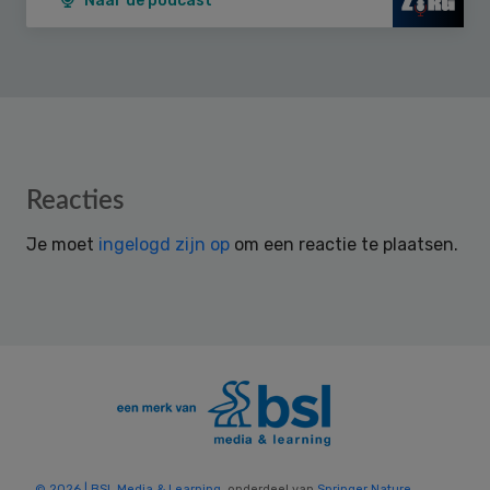
Naar de podcast
Reader
Reacties
Interactions
Je moet
ingelogd zijn op
om een reactie te plaatsen.
© 2026 | BSL Media & Learning
, onderdeel van
Springer Nature