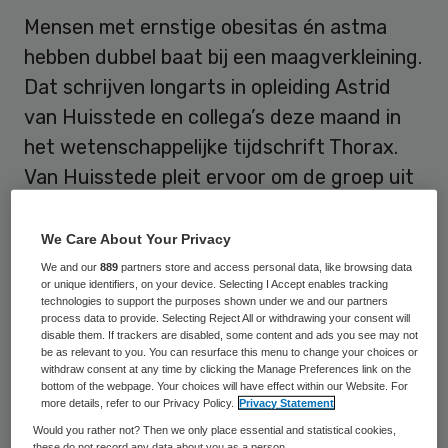
Mensen met ernstige obesitas én astma
hebben dubbel baat bij een maagverkleining.
Dat schrijven longarts in opleiding Astrid
van Huisstede en collega’s deze maand in
het wetenschappelijke tijdschrift Thorax.
Van Huisstede pleit ervoor om de groep uit
te breiden die een maagverkleinende
operatie mag ondergaan.
We Care About Your Privacy
We and our
889
partners store and access personal data, like browsing data
Dit meldt het
Nederlands Respiratoir
or unique identifiers, on your device. Selecting I Accept enables tracking
technologies to support the purposes shown under we and our partners
Samenwerkingsverband
.
process data to provide. Selecting Reject All or withdrawing your consent will
disable them. If trackers are disabled, some content and ads you see may not
be as relevant to you. You can resurface this menu to change your choices or
Mensen met een
Body Mass Index (BMI)
withdraw consent at any time by clicking the Manage Preferences link on the
bottom of the webpage. Your choices will have effect within our Website. For
van meer dan 35 die een operatieve
more details, refer to our Privacy Policy.
Privacy Statement
maagverkleining ondergaan, verliezen niet
Would you rather not? Then we only place essential and statistical cookies,
these do not record any data about you as a person