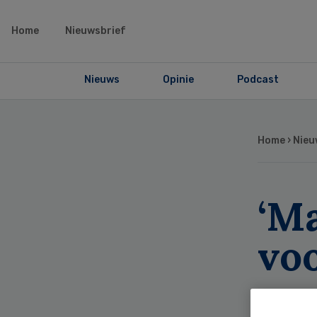
Home
Nieuwsbrief
Nieuws
Opinie
Podcast
Home
›
Nieu
‘M
vo
aan