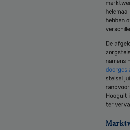
marktwer
helemaal
hebben o
verschill
De afgelo
zorgstel
namens h
doorgesl
stelsel j
randvoorw
Hooguit i
ter verva
Marktw