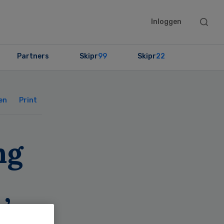
Searc
Inloggen
this
websit
Partners
Skipr
99
Skipr
22
Primary
Sidebar
en
Print
ng
’