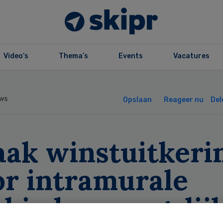
Video’s
Thema’s
Events
Vacatures
ws
Opslaan
Reageer nu
Del
aak winstuitkeri
or intramurale
bieders mogelijk