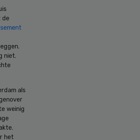
uis
t de
issement
leggen.
 niet.
chte
erdam als
egenover
te weinig
age
akte.
r het