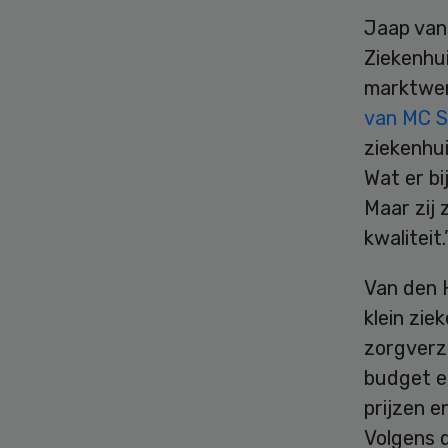
Jaap van
Ziekenhui
marktwerk
van MC S
ziekenhui
Wat er bi
Maar zij 
kwaliteit.
Van den 
klein zie
zorgverze
budget e
prijzen e
Volgens 