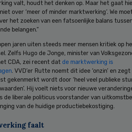
king valt, houdt het denken op. Maar het gaat hi
 niet over ‘meer of minder marktwerking’. We moe
ver het zoeken van een fatsoenlijke balans tusse
ende belangen.”
pen jaren uiten steeds meer mensen kritiek op he
sel. Zelfs Hugo de Jonge, minister van Volksgezo
et CDA, zei recent dat
de marktwerking is
agen
. VVD’er Rutte noemt dit idee ‘onzin’ en zegt
uist gekenmerkt wordt door ‘heel veel publieke stu
aarden’. Hij voelt niets voor nieuwe verandering
s de liberale politicus voorstander van uitkomstb
nging van de huidige productiebekostiging.
erking faalt