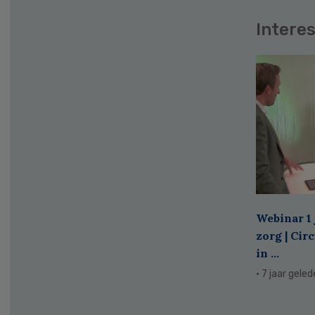
Interes
Webinar 1 
zorg | Cir
in ...
· 7 jaar gele