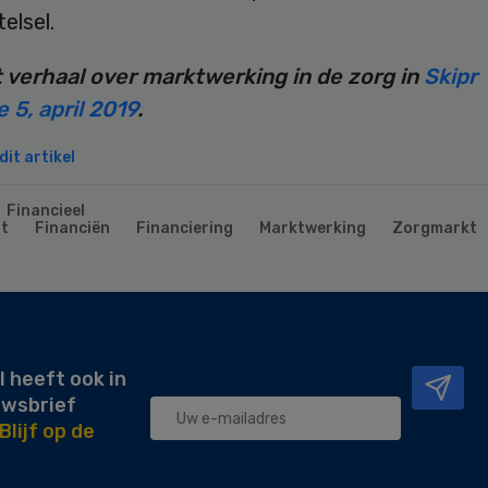
elsel.
 verhaal over marktwerking in de zorg in
Skipr
 5, april 2019
.
it artikel
Financieel
t
Financiën
Financiering
Marktwerking
Zorgmarkt
l heeft ook in
uwsbrief
Blijf op de