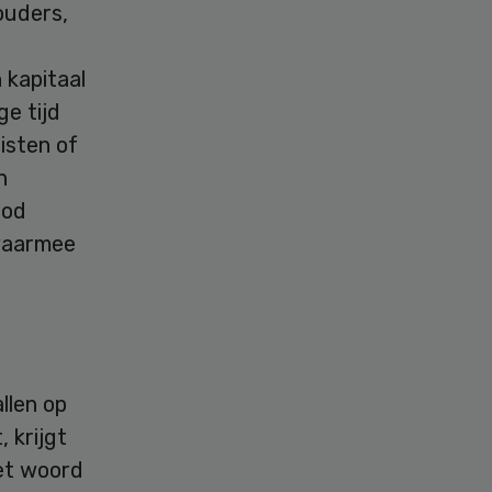
ouders,
 kapitaal
ge tijd
isten of
n
bod
 waarmee
llen op
, krijgt
et woord