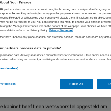
About Your Privacy
887
partners store and access personal data, like browsing data or unique identifiers, on your
Accept enables tracking technologies to support the purposes shown under we and our partne
Skipr Redactie
23 april 2019
,
07:00
36 keer gelezen
electing Reject All or withdrawing your consent will disable them. If trackers are disabled, so
may not be as relevant to you. You can resurface this menu to change your choices or withd
licking the Manage Preferences link on the bottom of the webpage. Your choices will have eff
more details, refer to our Privacy Policy.
Privacy Statement
amerlid Arno Rutte (VVD) vindt dat winstuitkeri
her not? Then we only place essential and statistical cookies, these do not record any data
 van intramurale zorginstellingen mogelijk moet 
r partners process data to provide:
em heeft de zorg kapitaal nodig voor innovatie, li
eolocation data. Actively scan device characteristics for identification. Store and/or access 
 die zich voor lange tijd willen binden, zoals
onalised advertising and content, advertising and content measurement, audience research 
.
fondsen. “Waarom mag een bank wel wat verdien
ners (vendors)
enhuis en een pensioenfonds niet?”
references
Reject All
I 
Rutte in het coververhaal over marktwerking van 
.
ge kabinet heeft een wetsvoorstel opgesteld om