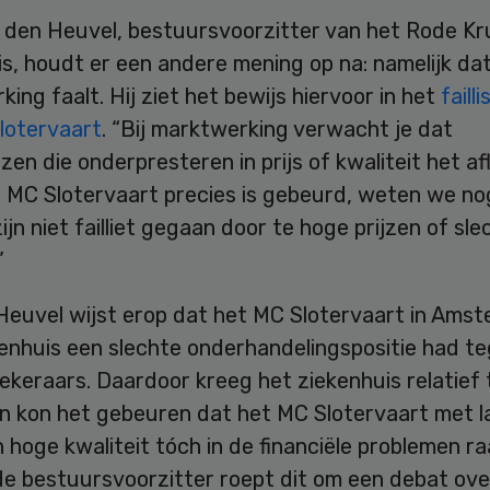
 den Heuvel, bestuursvoorzitter van het Rode Kr
s, houdt er een andere mening op na: namelijk da
ing faalt. Hij ziet het bewijs hiervoor in het
faill
lotervaart
. “Bij marktwerking verwacht je dat
zen die onderpresteren in prijs of kwaliteit het af
j MC Slotervaart precies is gebeurd, weten we nog
zijn niet failliet gegaan door te hoge prijzen of sle
”
Heuvel wijst erop dat het MC Slotervaart in Amst
kenhuis een slechte onderhandelingspositie had t
keraars. Daardoor kreeg het ziekenhuis relatief 
n kon het gebeuren dat het MC Slotervaart met l
n hoge kwaliteit tóch in de financiële problemen ra
de bestuursvoorzitter roept dit om een debat ove