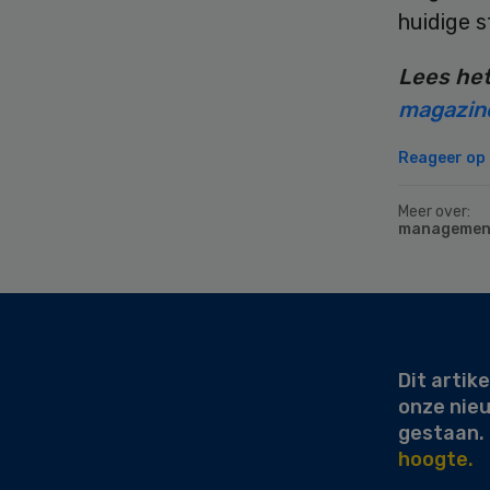
huidige st
Lees het
magazine
Reageer op d
Meer over:
managemen
Secondary
Sidebar
Dit artike
onze nie
gestaan.
hoogte.