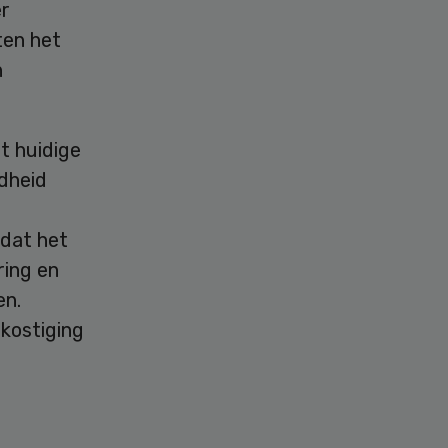
er
ten het
n
t huidige
ndheid
 dat het
ring en
en.
ekostiging