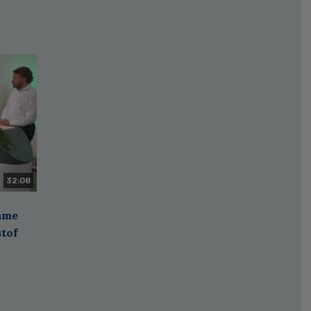
32:08
zame
stof