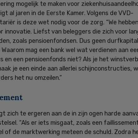
kering mogelijk te maken voor ziekenhuisaandeelh
ligt al jaren in de Eerste Kamer. Volgens de VVD-
ariër is deze wet nodig voor de zorg. “We hebben
r innovatie. Liefst van beleggers die zich voor lan
nden, zoals pensioenfondsen. Dus geen durfkapital
d. Waarom mag een bank wel wat verdienen aan ee
s en een pensioenfonds niet? Als je het winstver
aak je een einde aan allerlei schijnconstructies,
ders het nu omzeilen.”
ssement
t zich te ergeren aan de in zijn ogen harde aanva
telsel. “Als er iets misgaat, zoals een faillissement
sel of de marktwerking meteen de schuld. Zodra h