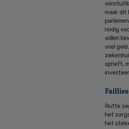
winstuit
maar dit 
parlement
nodig voo
willen bi
snel gel
ziekenhui
opheft, m
investeer
Failli
Rutte zeg
het zorgs
het stel