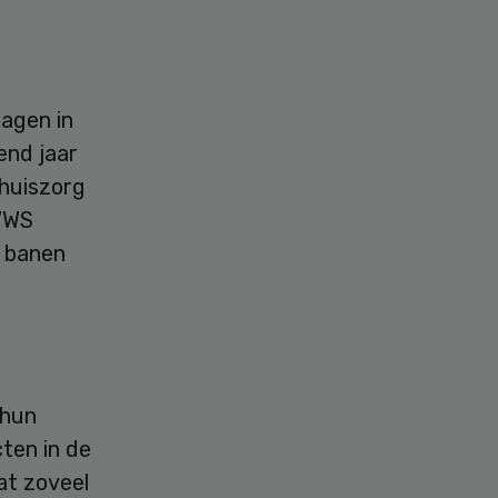
agen in
end jaar
thuiszorg
 VWS
n banen
 hun
ten in de
dat zoveel