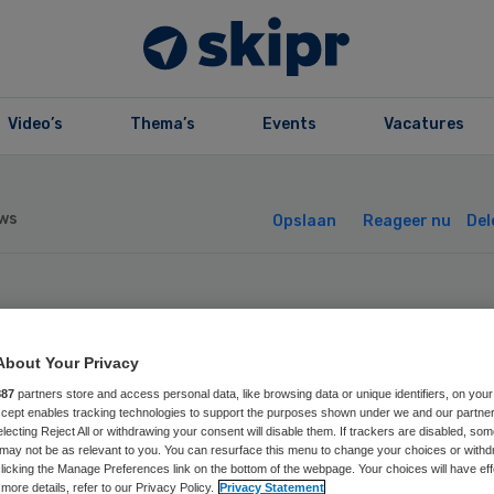
Video’s
Thema’s
Events
Vacatures
ws
Opslaan
Reageer nu
Del
andag niet verd
About Your Privacy
sproken over
887
partners store and access personal data, like browsing data or unique identifiers, on your
Accept enables tracking technologies to support the purposes shown under we and our partne
uiszorg
electing Reject All or withdrawing your consent will disable them. If trackers are disabled, so
may not be as relevant to you. You can resurface this menu to change your choices or withd
licking the Manage Preferences link on the bottom of the webpage. Your choices will have eff
more details, refer to our Privacy Policy.
Privacy Statement