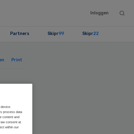
Searc
Inloggen
this
websit
Partners
Skipr
99
Skipr
22
Primary
Sidebar
en
Print
er
 device.
rs process data
me content and
raw consent at
ect within our