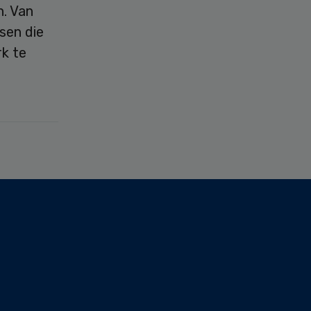
. Van
sen die
rk te