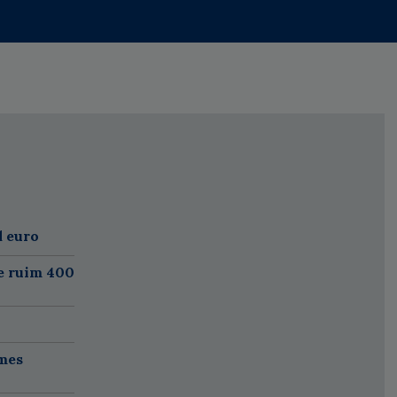
d euro
e ruim 400
mes