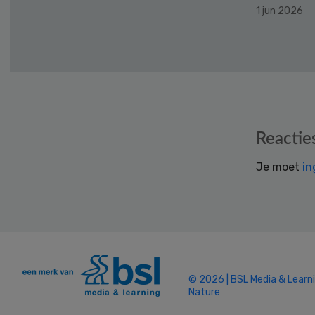
1 jun 2026
Reader
Reactie
Interactions
Je moet
in
© 2026 | BSL Media & Learn
Nature