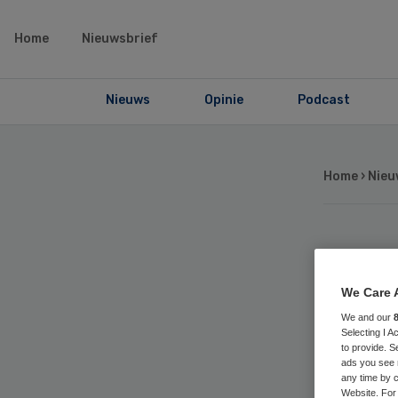
Home
Nieuwsbrief
Nieuws
Opinie
Podcast
Home
›
Nieu
Ma
We Care 
ge
We and our
Selecting I 
th
to provide. S
ads you see 
any time by c
Website. For 