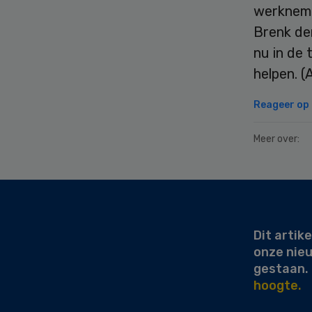
werkneme
Brenk de
nu in de
helpen. (
Reageer op d
Meer over:
Secondary
Sidebar
Dit artike
onze nie
gestaan.
hoogte.