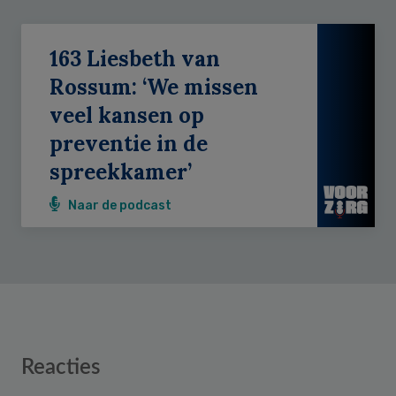
163 Liesbeth van
Rossum: ‘We missen
veel kansen op
preventie in de
spreekkamer’
Naar de podcast
Reader
Reacties
Interactions