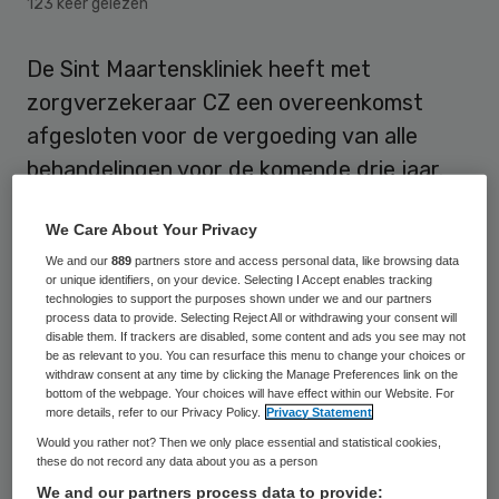
123 keer gelezen
De Sint Maartenskliniek heeft met
zorgverzekeraar CZ een overeenkomst
afgesloten voor de vergoeding van alle
behandelingen voor de komende drie jaar.
Het is voor de Sint Maartenskliniek de
We Care About Your Privacy
eerste meerjarenovereenkomst met
We and our
889
partners store and access personal data, like browsing data
zorgverzekeraar CZ.
or unique identifiers, on your device. Selecting I Accept enables tracking
technologies to support the purposes shown under we and our partners
process data to provide. Selecting Reject All or withdrawing your consent will
“CZ heeft vertrouwen in de Sint
disable them. If trackers are disabled, some content and ads you see may not
Maartenskliniek als aanbieder van
be as relevant to you. You can resurface this menu to change your choices or
withdraw consent at any time by clicking the Manage Preferences link on the
gespecialiseerde hoogwaardige zorg, op
bottom of the webpage. Your choices will have effect within our Website. For
more details, refer to our Privacy Policy.
Privacy Statement
het gebied van houding en beweging in
Would you rather not? Then we only place essential and statistical cookies,
Nederland”, motiveert Joël Gijzen, directeur
these do not record any data about you as a person
zorg van CZ, de meerjarige overeenkomst.
We and our partners process data to provide: