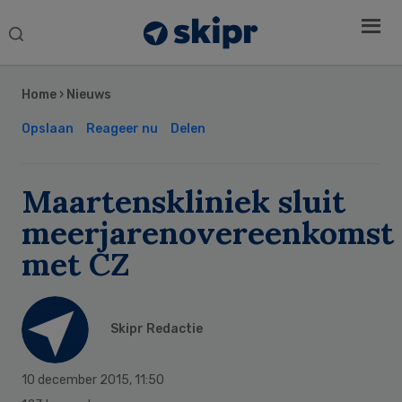
Search
this
Secondary
website
Sidebar
Home
›
Nieuws
Opslaan
Reageer nu
Delen
Maartenskliniek sluit
meerjarenovereenkomst
met CZ
Skipr Redactie
10 december 2015
,
11:50