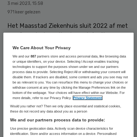
3 mei 2023
,
15:58
971 keer gelezen
Het Maasstad Ziekenhuis sluit 2022 af met
een financieel resultaat van 6,4 miljoen
euro. De opbrengsten zijn daarmee hoger
We Care About Your Privacy
dan het begrote resultaat van 4,7 miljoen
We and our
887
partners store and access personal data, like browsing data
euro. Het Maasstad Ziekenhuis heeft het
or unique identifiers, on your device. Selecting I Accept enables tracking
technologies to support the purposes shown under we and our partners
afgelopen jaar vooral geïnvesteerd in
process data to provide. Selecting Reject All or withdrawing your consent will
disable them. If trackers are disabled, some content and ads you see may not
digitale innovaties en veilige uitwisseling
be as relevant to you. You can resurface this menu to change your choices or
withdraw consent at any time by clicking the Manage Preferences link on the
van patiëntengegevens tussen
bottom of the webpage. Your choices will have effect within our Website. For
zorgverleners onderling.
more details, refer to our Privacy Policy.
Privacy Statement
Would you rather not? Then we only place essential and statistical cookies,
these do not record any data about you as a person
Het ziekenhuis
kijkt terug
op een jaar
We and our partners process data to provide:
waarin op meerdere vlakken vooruitgang
Use precise geolocation data. Actively scan device characteristics for
identification. Store and/or access information on a device. Personalised