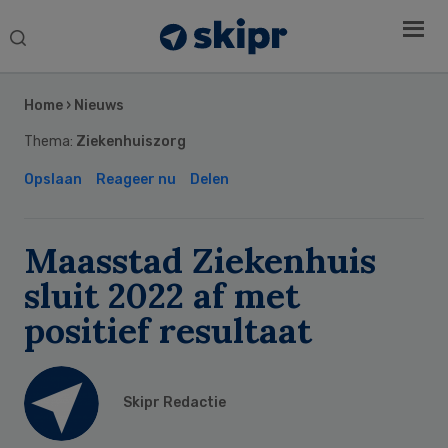
Search
this
Secondary
website
Sidebar
Home
›
Nieuws
Thema:
Ziekenhuiszorg
Opslaan
Reageer nu
Delen
Maasstad Ziekenhuis
sluit 2022 af met
positief resultaat
Skipr Redactie