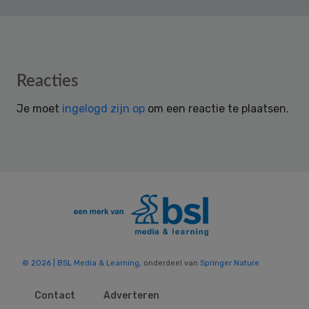
Reader
Reacties
Interactions
Je moet
ingelogd zijn op
om een reactie te plaatsen.
© 2026 | BSL Media & Learning
, onderdeel van
Springer Nature
Contact
Adverteren