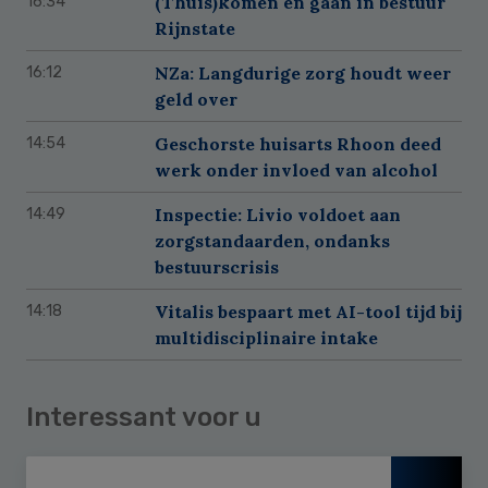
(Thuis)komen en gaan in bestuur
16:34
Rijnstate
NZa: Langdurige zorg houdt weer
16:12
geld over
Geschorste huisarts Rhoon deed
14:54
werk onder invloed van alcohol
Inspectie: Livio voldoet aan
14:49
zorgstandaarden, ondanks
bestuurscrisis
Vitalis bespaart met AI-tool tijd bij
14:18
multidisciplinaire intake
Interessant voor u