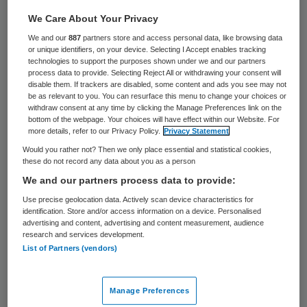
De Universiteit Maastricht schenkt een
We Care About Your Privacy
MRI-scanner aan Cuba. Dat meldt dagblad
We and our
887
partners store and access personal data, like browsing data
or unique identifiers, on your device. Selecting I Accept enables tracking
De Limburger.
technologies to support the purposes shown under we and our partners
process data to provide. Selecting Reject All or withdrawing your consent will
disable them. If trackers are disabled, some content and ads you see may not
Volgens de
provinciale krant
gaat de
be as relevant to you. You can resurface this menu to change your choices or
withdraw consent at any time by clicking the Manage Preferences link on the
scanner naar het Cubaanse Neurosciences
bottom of the webpage. Your choices will have effect within our Website. For
more details, refer to our Privacy Policy.
Privacy Statement
Center. Afgelopen vrijdag werd de machine
Would you rather not? Then we only place essential and statistical cookies,
die in de psychologiefaculteit stond,
these do not record any data about you as a person
gedemonteerd. Het apparaat werd in
We and our partners process data to provide:
Maastricht overbodig na de aanschaf van
Use precise geolocation data. Actively scan device characteristics for
identification. Store and/or access information on a device. Personalised
drie nieuwe scanners.
advertising and content, advertising and content measurement, audience
research and services development.
Reageer op dit artikel
List of Partners (vendors)
Primary
Manage Preferences
Sidebar