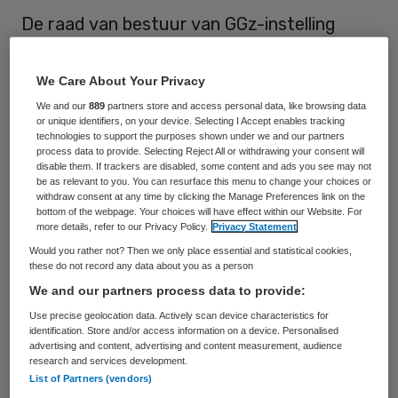
De raad van bestuur van GGz-instelling
Arkin heeft Machteld Ploeg per 1 september
benoemd als directeur bedrijfsvoering
We Care About Your Privacy
spoedeisende & complexe psychiatrie en
We and our
889
partners store and access personal data, like browsing data
or unique identifiers, on your device. Selecting I Accept enables tracking
verslavingszorg. Zij volgt Dick Veluwenkamp
technologies to support the purposes shown under we and our partners
process data to provide. Selecting Reject All or withdrawing your consent will
op, die is toegetreden tot de raad van
disable them. If trackers are disabled, some content and ads you see may not
bestuur van Arkin.
be as relevant to you. You can resurface this menu to change your choices or
withdraw consent at any time by clicking the Manage Preferences link on the
bottom of the webpage. Your choices will have effect within our Website. For
Ploeg studeerde bedrijfskunde aan de
more details, refer to our Privacy Policy.
Privacy Statement
Rijksuniversiteit Groningen en heeft, na een
Would you rather not? Then we only place essential and statistical cookies,
these do not record any data about you as a person
periode van financieel advieswerk bij KPMG,
We and our partners process data to provide:
de stap richting zorg gemaakt. Als manager
Use precise geolocation data. Actively scan device characteristics for
bedrijfsvoering heeft zij diverse
identification. Store and/or access information on a device. Personalised
advertising and content, advertising and content measurement, audience
kennisinstituten in de zorg ondersteund bij
research and services development.
List of Partners (vendors)
privatisering. Tot 1 september werkte zij als