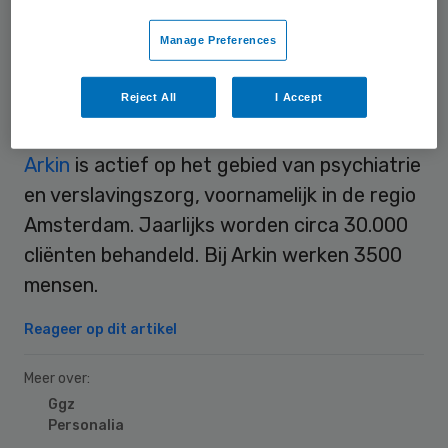
clustermanager snijdende specialismen bij
Manage Preferences
Gelre Ziekenhuizen.
Reject All
I Accept
Arkin
Arkin
is actief op het gebied van psychiatrie
en verslavingszorg, voornamelijk in de regio
Amsterdam. Jaarlijks worden circa 30.000
cliënten behandeld. Bij Arkin werken 3500
mensen.
Reageer op dit artikel
Meer over:
Ggz
Personalia