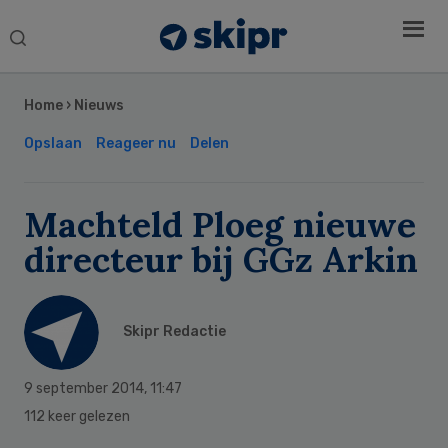
Search
this
Secondary
website
Sidebar
Home
›
Nieuws
Opslaan
Reageer nu
Delen
Machteld Ploeg nieuwe
directeur bij GGz Arkin
Skipr Redactie
9 september 2014
,
11:47
112 keer gelezen