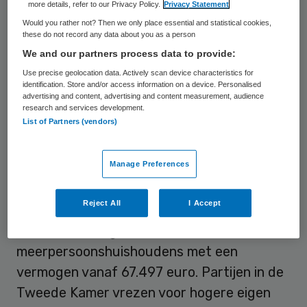
De Compensatie Vervallen Ouderentoeslag
more details, refer to our Privacy Policy.
Privacy Statement
Would you rather not? Then we only place essential and statistical cookies,
(CVO) en de Extra Vermogensvrijstelling
these do not record any data about you as a person
(EVV) waren bedoeld om de eigen bijdragen
We and our partners process data to provide:
te verlagen voor mensen met weinig
Use precise geolocation data. Actively scan device characteristics for
identification. Store and/or access information on a device. Personalised
vermogen. Het kabinet bouwt de CVO af en
advertising and content, advertising and content measurement, audience
schaft de EVV af per 2026.
research and services development.
List of Partners (vendors)
Stapeling zorgkosten
Manage Preferences
Het beëindigen van de CVO en de EVV heeft
Reject All
I Accept
gevolgen voor eenpersoonshuishoudens
met een vermogen vanaf 33.749 euro en
meerpersoonshuishoudens met een
vermogen vanaf 67.497 euro. Partijen in de
Tweede Kamer vrezen voor hogere eigen