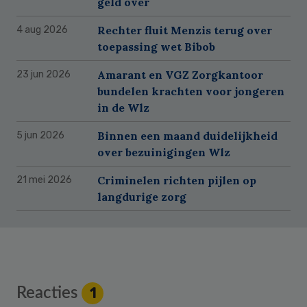
geld over
Rechter fluit Menzis terug over
4 aug 2026
toepassing wet Bibob
Amarant en VGZ Zorgkantoor
23 jun 2026
bundelen krachten voor jongeren
in de Wlz
Binnen een maand duidelijkheid
5 jun 2026
over bezuinigingen Wlz
Criminelen richten pijlen op
21 mei 2026
langdurige zorg
Reader
Reacties
1
Interactions