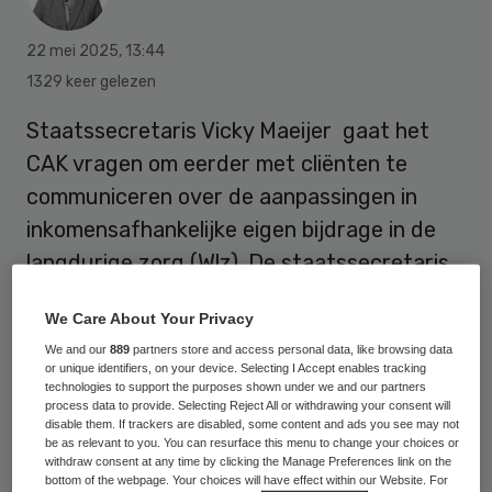
22 mei 2025
,
13:44
1329 keer gelezen
Staatssecretaris Vicky Maeijer gaat het
CAK vragen om eerder met cliënten te
communiceren over de aanpassingen in
inkomensafhankelijke eigen bijdrage in de
langdurige zorg (Wlz). De staatssecretaris
gaat hiermee in op een motie van
We Care About Your Privacy
GroenLinks-PvdA in de Tweede Kamer.
We and our
889
partners store and access personal data, like browsing data
or unique identifiers, on your device. Selecting I Accept enables tracking
technologies to support the purposes shown under we and our partners
De Kamer sprak woensdag over een
process data to provide. Selecting Reject All or withdrawing your consent will
disable them. If trackers are disabled, some content and ads you see may not
tweetal wijzigingen in de eigen bijdragen
be as relevant to you. You can resurface this menu to change your choices or
withdraw consent at any time by clicking the Manage Preferences link on the
voor beschermd wonen en langdurige zorg.
bottom of the webpage. Your choices will have effect within our Website. For