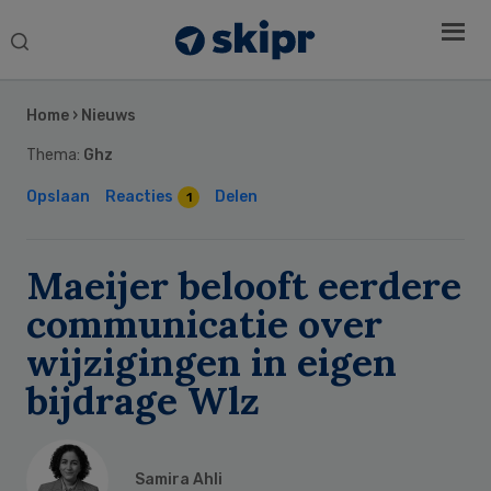
Search
this
Secondary
website
Sidebar
Home
›
Nieuws
Thema:
Ghz
Opslaan
Reacties
Delen
1
Maeijer belooft eerdere
communicatie over
wijzigingen in eigen
bijdrage Wlz
Samira Ahli