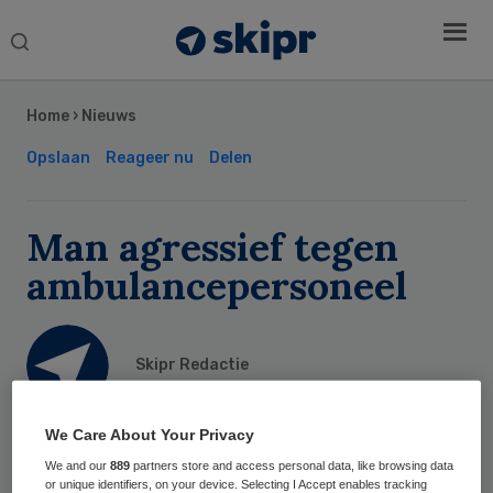
Search
this
Secondary
website
Sidebar
Home
›
Nieuws
Opslaan
Reageer nu
Delen
Man agressief tegen
ambulancepersoneel
Skipr Redactie
28 november 2010
,
21:46
We Care About Your Privacy
22 keer gelezen
We and our
889
partners store and access personal data, like browsing data
or unique identifiers, on your device. Selecting I Accept enables tracking