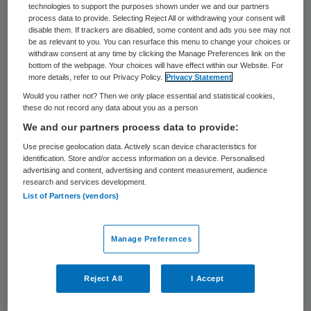
technologies to support the purposes shown under we and our partners
Een man is zaterdag bij het Centraal
process data to provide. Selecting Reject All or withdrawing your consent will
disable them. If trackers are disabled, some content and ads you see may not
Station in Amsterdam aangehouden nadat
be as relevant to you. You can resurface this menu to change your choices or
withdraw consent at any time by clicking the Manage Preferences link on the
hij agressief werd tegen
bottom of the webpage. Your choices will have effect within our Website. For
more details, refer to our Privacy Policy.
Privacy Statement
ambulancepersoneel.
Would you rather not? Then we only place essential and statistical cookies,
these do not record any data about you as a person
Dat meldt
AT5
. De ambulance was
We and our partners process data to provide:
uitgerukt omdat de man hulp nodig zou
Use precise geolocation data. Actively scan device characteristics for
hebben. Hij bleek echter niet zo ziek als
identification. Store and/or access information on a device. Personalised
advertising and content, advertising and content measurement, audience
gedacht en werd agressief tegen de
research and services development.
ambulancebroeders. De man werd
List of Partners (vendors)
overmeesterd en in de boeien geslagen.
(Bron: ANP)
Manage Preferences
Reageer op dit artikel
Reject All
I Accept