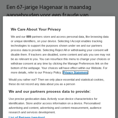
Een 67-jarige Hagenaar is maandag
aangehouden voor een fraude van
vermoedelijk 300.000 euro met
We Care About Your Privacy
persoonsgebonden budget (pgb). De man
We and our
889
partners store and access personal data, like browsing data
trad op als zorgverlener voor verschillende
or unique identifiers, on your device. Selecting I Accept enables tracking
mensen met een pgb, maar leverde die zorg
technologies to support the purposes shown under we and our partners
process data to provide. Selecting Reject All or withdrawing your consent will
nooit.
disable them. If trackers are disabled, some content and ads you see may not
be as relevant to you. You can resurface this menu to change your choices or
withdraw consent at any time by clicking the Manage Preferences link on the
De aanhouding is verricht door een speciaal
bottom of the webpage. Your choices will have effect within our Website. For
more details, refer to our Privacy Policy.
Privacy Statement
team dat fraude met zorggeld aanpakt. De
Would you rather not? Then we only place essential and statistical cookies,
inmiddels overleden vrouw van de man
these do not record any data about you as a person
verzorgde waarschijnlijk pgb’s voor mensen
We and our partners process data to provide:
die zorg nodig hadden. De verdachte staat
Use precise geolocation data. Actively scan device characteristics for
identification. Store and/or access information on a device. Personalised
op veel formulieren als zorgverlener
advertising and content, advertising and content measurement, audience
research and services development.
genoemd en hielp andere zorgverleners met
List of Partners (vendors)