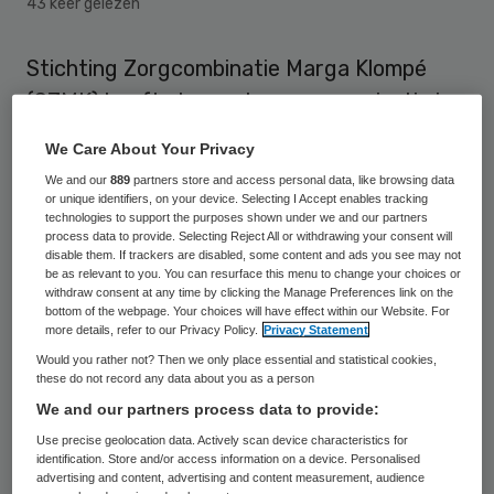
43 keer gelezen
Stichting Zorgcombinatie Marga Klompé
(SZMK) heeft als eerste zorgorganisatie in
Nederland het BREEAM
We Care About Your Privacy
duurzaamheidscertificaat ontvangen. Het
We and our
889
partners store and access personal data, like browsing data
gaat om BREEAM-NL In-Use, dat toeziet
or unique identifiers, on your device. Selecting I Accept enables tracking
technologies to support the purposes shown under we and our partners
op de duurzaamheidsprestatie van
process data to provide. Selecting Reject All or withdrawing your consent will
disable them. If trackers are disabled, some content and ads you see may not
bestaande gebouwen. SZMK kreeg de
be as relevant to you. You can resurface this menu to change your choices or
withdraw consent at any time by clicking the Manage Preferences link on the
uitreiking voor de locatie Het Hoge Veld,
bottom of the webpage. Your choices will have effect within our Website. For
met woningen voor ouderen en
more details, refer to our Privacy Policy.
Privacy Statement
verpleeghuiszorg.
Would you rather not? Then we only place essential and statistical cookies,
these do not record any data about you as a person
We and our partners process data to provide:
SZMK
meldt dat het Dutch Green Building
Use precise geolocation data. Actively scan device characteristics for
Council het prestigieuze BREEAM-
identification. Store and/or access information on a device. Personalised
advertising and content, advertising and content measurement, audience
certificaat begin november uitreikte aan