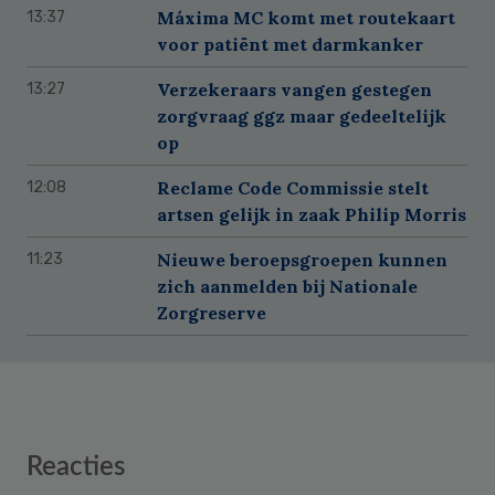
Máxima MC komt met routekaart
13:37
voor patiënt met darmkanker
Verzekeraars vangen gestegen
13:27
zorgvraag ggz maar gedeeltelijk
op
Reclame Code Commissie stelt
12:08
artsen gelijk in zaak Philip Morris
Nieuwe beroepsgroepen kunnen
11:23
zich aanmelden bij Nationale
Zorgreserve
Reader
Reacties
Interactions