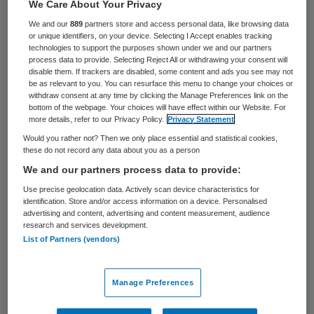
29 keer gelezen
We Care About Your Privacy
We and our
889
partners store and access personal data, like browsing data
or unique identifiers, on your device. Selecting I Accept enables tracking
Maria Molenaar treedt op 16 juli terug als lid
technologies to support the purposes shown under we and our partners
process data to provide. Selecting Reject All or withdrawing your consent will
van de raad van bestuur van de Rijnland
disable them. If trackers are disabled, some content and ads you see may not
Zorggroep. Dit gebeurt in goed overleg met
be as relevant to you. You can resurface this menu to change your choices or
withdraw consent at any time by clicking the Manage Preferences link on the
de raad van toezicht.
bottom of the webpage. Your choices will have effect within our Website. For
more details, refer to our Privacy Policy.
Privacy Statement
Would you rather not? Then we only place essential and statistical cookies,
Maria Molenaar
these do not record any data about you as a person
We and our partners process data to provide:
Molenaar maakte sinds 2007 deel uit van de
Use precise geolocation data. Actively scan device characteristics for
identification. Store and/or access information on a device. Personalised
raad van bestuur van de
Rijnland
advertising and content, advertising and content measurement, audience
research and services development.
Zorggroep
. Zij was verantwoordelijk voor de
List of Partners (vendors)
bedrijfsvoering en sinds 2009 ook voor de
sector Verpleging en Verzorging.
Manage Preferences