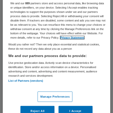
39 keer gelezen
We and our
889
partners store and access personal data, like browsing data
or unique identifiers, on your device. Selecting I Accept enables tracking
technologies to support the purposes shown under we and our partners
Maria van der Hoeven is per 10 februari de
process data to provide. Selecting Reject All or withdrawing your consent will
disable them. If trackers are disabled, some content and ads you see may not
nieuwe voorzitter van de Raad van Toezicht
be as relevant to you. You can resurface this menu to change your choices or
withdraw consent at any time by clicking the Manage Preferences link on the
van Alzheimer Nederland. De oud-minister
bottom of the webpage. Your choices will have effect within our Website. For
van het CDA volgt daarmee Ad Adriaansen
more details, refer to our Privacy Policy.
Privacy Statement
op, die in oktober 2010 afscheid nam.
Would you rather not? Then we only place essential and statistical cookies,
these do not record any data about you as a person
We and our partners process data to provide:
Impact
Use precise geolocation data. Actively scan device characteristics for
identification. Store and/or access information on a device. Personalised
advertising and content, advertising and content measurement, audience
Maria van der Hoeven ondervindt aan den
research and services development.
List of Partners (vendors)
lijve wat de impact van dementie is, omdat
haar echtgenoot aan de ziekte van
Alzheimer lijdt. “Het aantal
Manage Preferences
dementiepatiënten neemt snel toe. Meer
Reject All
I Accept
aandacht voor de ziekte en meer