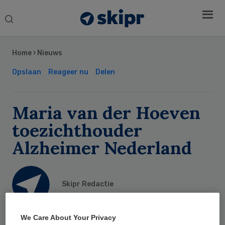
Search
this
Secondary
website
Sidebar
Home
›
Nieuws
Opslaan
Reageer nu
Delen
Maria van der Hoeven
toezichthouder
Alzheimer Nederland
Skipr Redactie
14 februari 2011
,
10:50
We Care About Your Privacy