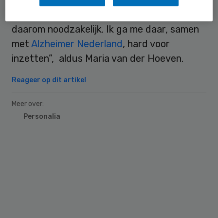
investeren in wetenschappelijk onderzoek is
daarom noodzakelijk. Ik ga me daar, samen
met
Alzheimer Nederland
, hard voor
inzetten”, aldus Maria van der Hoeven.
Reageer op dit artikel
Meer over:
Personalia
Primary
Sidebar