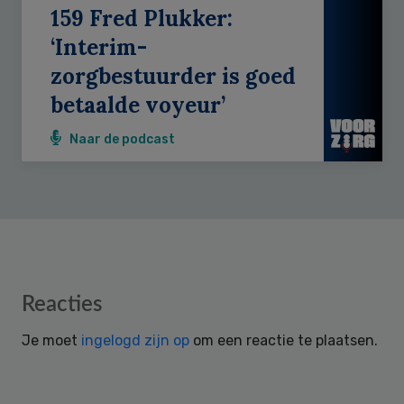
159 Fred Plukker:
‘Interim-
zorgbestuurder is goed
betaalde voyeur’
Naar de podcast
Reader
Reacties
Interactions
Je moet
ingelogd zijn op
om een reactie te plaatsen.