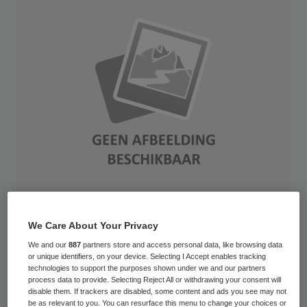
Het jaarverslag van het Martini Ziekenhuis
We Care About Your Privacy
is als beste beoordeeld door Ernst & Young
We and our
887
partners store and access personal data, like browsing data
or unique identifiers, on your device. Selecting I Accept enables tracking
in zijn jaarlijkse benchmark ‘Governance in
technologies to support the purposes shown under we and our partners
process data to provide. Selecting Reject All or withdrawing your consent will
de zorg’. Hierbij zijn de jaarverslagen 2009
disable them. If trackers are disabled, some content and ads you see may not
be as relevant to you. You can resurface this menu to change your choices or