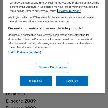
van de honderd grootste zorginstellingen in
withdraw consent at any time by clicking the Manage Preferences link on the
Nederland beoordeeld. Het Groningse
bottom of the webpage. Your choices will have effect within our Website. For
more details, refer to our Privacy Policy.
Privacy Statement
ziekenhuis behaalde de maximale score op
Would you rather not? Then we only place essential and statistical cookies,
vier van de vijf aandachtgebieden; opzet
these do not record any data about you as a person
We and our partners process data to provide:
jaardocument, bezoldiging, zorg en
Use precise geolocation data. Actively scan device characteristics for
productie en ICT. Vorig jaar stond het
identification. Store and/or access information on a device. Personalised
Martini Ziekenhuis op een 33ste positie.
advertising and content, advertising and content measurement, audience
research and services development.
List of Partners (vendors)
Top 10
Manage Preferences
A: positie top 10
B: positie top 100 grootste instellingen
Reject All
I Accept
C: instelling
D: plaats
E: score 2009