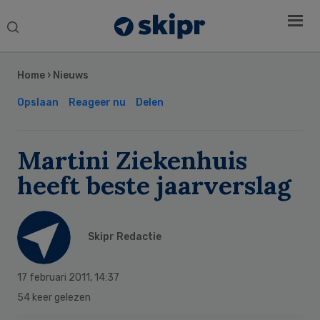
Search
this
Secondary
website
Sidebar
Home
›
Nieuws
Opslaan
Reageer nu
Delen
Martini Ziekenhuis
heeft beste jaarverslag
Skipr Redactie
17 februari 2011
,
14:37
54 keer gelezen