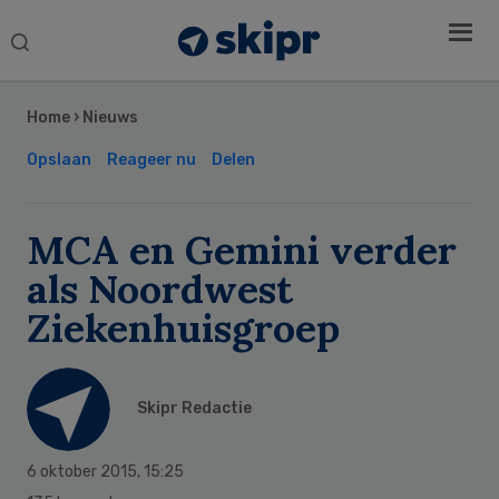
Search
this
Secondary
website
Sidebar
Home
›
Nieuws
Opslaan
Reageer nu
Delen
MCA en Gemini verder
als Noordwest
Ziekenhuisgroep
Skipr Redactie
6 oktober 2015
,
15:25