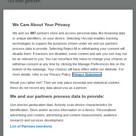
135 keer gelezen
Het Medisch Centrum Alkmaar (MCA) en het
We Care About Your Privacy
Gemini Ziekenhuis gaan verder onder de
We and our
887
partners store and access personal data, like browsing data
nieuwe naam Noordwest Ziekenhuisgroep.
or unique identifiers, on your device. Selecting I Accept enables tracking
technologies to support the purposes shown under we and our partners
De ziekenhuizen nemen de nieuwe naam op
process data to provide. Selecting Reject All or withdrawing your consent will
10 december in gebruik.
disable them. If trackers are disabled, some content and ads you see may not
be as relevant to you. You can resurface this menu to change your choices or
withdraw consent at any time by clicking the Manage Preferences link on the
Dit heeft de raad van bestuur van de MCA
bottom of the webpage. Your choices will have effect within our Website. For
more details, refer to our Privacy Policy.
Privacy Statement
Gemini Groep bekend gemaakt. Sinds 2008
Would you rather not? Then we only place essential and statistical cookies,
werken de twee ziekenhuizen nauw samen.
these do not record any data about you as a person
We and our partners process data to provide:
Wat startte met een bestuurlijke
Use precise geolocation data. Actively scan device characteristics for
samenwerking heeft sinds 1 januari 2015 de
identification. Store and/or access information on a device. Personalised
status van een juridische fusie bereikt. Dit
advertising and content, advertising and content measurement, audience
research and services development.
resulteerde in één stichting: de MCA Gemini
List of Partners (vendors)
Groep. De komst van de nieuwe naam