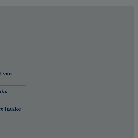
d van
nks
re intake