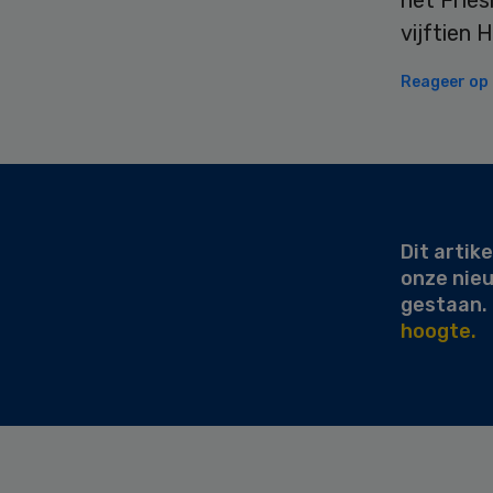
het Frie
vijftien
Reageer op d
Secondary
Sidebar
Dit artike
onze nie
gestaan.
hoogte.