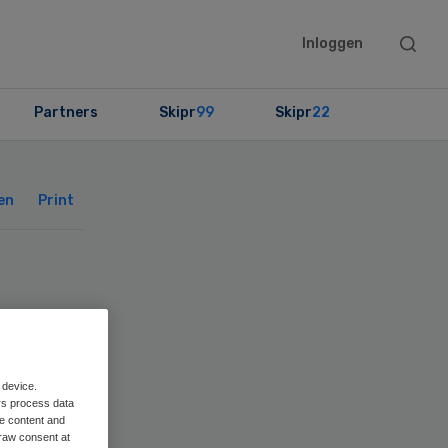
Searc
Inloggen
this
websit
Partners
Skipr
99
Skipr
22
Primary
Sidebar
en
Print
 device.
rs process data
me content and
raw consent at