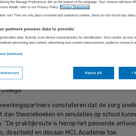
leiden
licking the Manage Preferences link on the bottom of the webpage. Your choices will have eff
more details, refer to our Privacy Policy.
Privacy Statement
her not? Then we only place essential and statistical cookies, these do not record any data
r partners process data to provide:
Skipr Redactie
14 april 2017
,
09:55
36 keer gelezen
eolocation data. Actively scan device characteristics for identification. Store and/or access 
onalised advertising and content, advertising and content measurement, audience research 
.
ners (vendors)
sch Centrum Leeuwarden gaat verpleegkundige
volledig in de praktijk opleiden. Hiertoe is het zi
references
Reject All
I 
e samenwerking aangegaan met NHL Hogeschool
 College.
werkingspartners constateren dat de zorg snell
t dan theorieboeken en simulaties op school kunn
. “De praktijkroute is hierop het passende antwoor
ns, directielid en decaan MCL Academie toe.