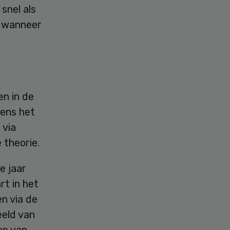
snel als
n wanneer
en in de
gens het
 via
 theorie.
e jaar
rt in het
n via de
eeld van