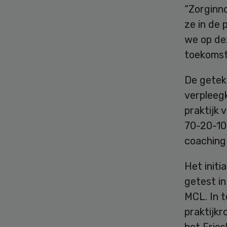
“Zorginno
ze in de 
we op de
toekomst
De getek
verpleeg
praktijk 
70-20-10-
coaching 
Het initi
getest in
MCL. In t
praktijk