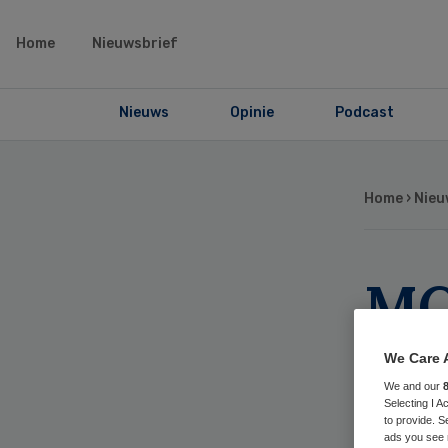
Home
Nieuwsbrief
Nieuws
Opinie
Podcast
Home
›
Nieu
MC
ve
We Care 
We and our
gro
Selecting I 
to provide. S
ads you see 