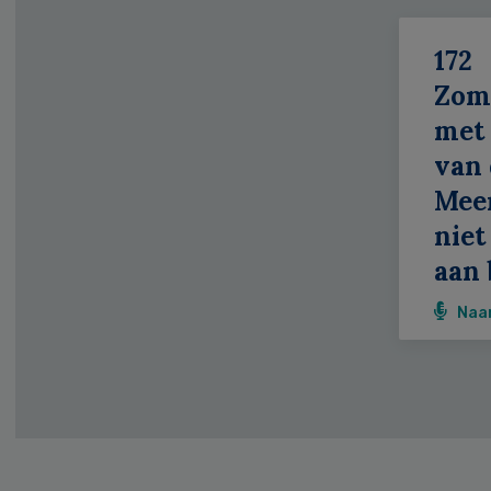
172
Zom
met 
van 
Meer
niet
aan 
Naa