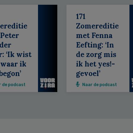
171
ereditie
Zomereditie
Peter
met Fenna
der
Eefting: ‘In
: ‘Ik wist
de zorg mis
 waar ik
ik het yes!-
begon’
gevoel’
r de podcast
Naar de podcast