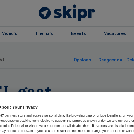
Video’s
Thema’s
Events
Vacatures
ws
Opslaan
Reageer nu
Del
L gaat
rpleegkundigen
About Your Privacy
887
partners store and access personal data, like browsing data or unique identifiers, on your
tendeels in huis
Accept enables tracking technologies to support the purposes shown under we and our partne
electing Reject All or withdrawing your consent will disable them. If trackers are disabled, so
may not be as relevant to you. You can resurface this menu to change your choices or withd