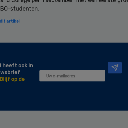
sland College per 1 september met een eerste gro
 HBO-studenten.
it artikel
l heeft ook in
uwsbrief
Blijf op de