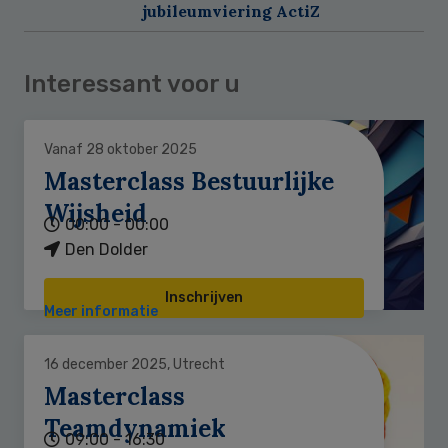
jubileumviering ActiZ
Interessant voor u
Vanaf 28 oktober 2025
Masterclass Bestuurlijke
Wijsheid
00:00 - 00:00
Den Dolder
Inschrijven
Meer informatie
16 december 2025, Utrecht
Masterclass
Teamdynamiek
09:00 - 16:30