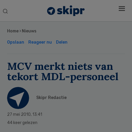
Search
this
Secondary
website
Sidebar
Home
›
Nieuws
Opslaan
Reageer nu
Delen
MCV merkt niets van
tekort MDL-personeel
Skipr Redactie
27 mei 2010
,
13:41
44 keer gelezen