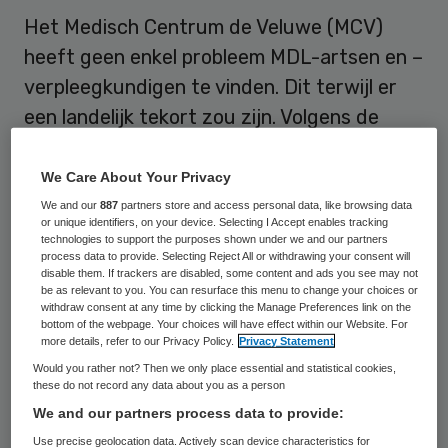
Het Medisch Centrum de Veluwe (MCV)
heeft geen enkel probleem MDL-artsen en –
verpleegkundigen te vinden. Dit terwijl er
een landelijk tekort zou zijn. Volgens de
directie is dit te danken aan de kleine
setting. Dat meldt De Stentor.
We Care About Your Privacy
We and our
887
partners store and access personal data, like browsing data
or unique identifiers, on your device. Selecting I Accept enables tracking
Aantrekkingskracht MCV
technologies to support the purposes shown under we and our partners
process data to provide. Selecting Reject All or withdrawing your consent will
disable them. If trackers are disabled, some content and ads you see may not
Directeuren Wilma van den Berg en Adnan
be as relevant to you. You can resurface this menu to change your choices or
withdraw consent at any time by clicking the Manage Preferences link on the
Yokaribas verklaren de aantrekkingskracht
bottom of the webpage. Your choices will have effect within our Website. For
more details, refer to our Privacy Policy.
Privacy Statement
van het
MCV
in
De Stento
r: “Kennelijk vinden
Would you rather not? Then we only place essential and statistical cookies,
ze het prettiger in een kleine setting,
these do not record any data about you as a person
waarin je de directeur nog dagelijks tegen
We and our partners process data to provide:
komt en onmiddellijk je ei kwijt kunt, te
Use precise geolocation data. Actively scan device characteristics for