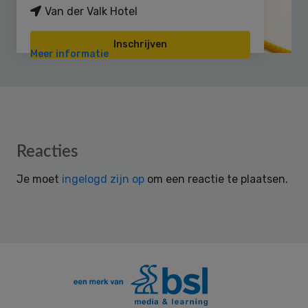
Van der Valk Hotel
Inschrijven
Meer informatie
Reader
Reacties
Interactions
Je moet
ingelogd zijn op
om een reactie te plaatsen.