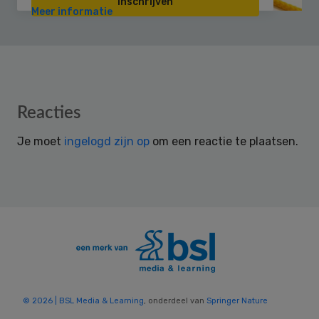
Inschrijven
Meer informatie
Reader
Reacties
Interactions
Je moet
ingelogd zijn op
om een reactie te plaatsen.
© 2026 | BSL Media & Learning
, onderdeel van
Springer Nature