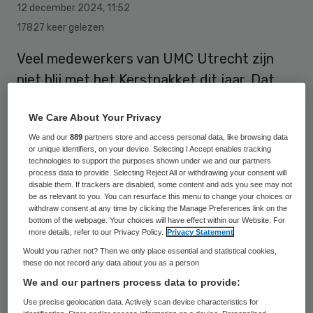
12 december 2024
,
11:52
17827 keer gelezen
Veel medewerkers van UMC Utrecht zijn
niet blij met het Kerstpakket dit jaar. Dat
blijkt uit reacties van personeel op het
We Care About Your Privacy
intranet.
We and our
889
partners store and access personal data, like browsing data
or unique identifiers, on your device. Selecting I Accept enables tracking
technologies to support the purposes shown under we and our partners
Het
AD is in bezit
van deze reacties. Het
process data to provide. Selecting Reject All or withdrawing your consent will
disable them. If trackers are disabled, some content and ads you see may not
kerstpakket dit jaar is voor iedereen een
be as relevant to you. You can resurface this menu to change your choices or
withdraw consent at any time by clicking the Manage Preferences link on the
pannenkoekenset. Medewerkers mochten
bottom of the webpage. Your choices will have effect within our Website. For
eerdere jaren altijd kiezen.
more details, refer to our Privacy Policy.
Privacy Statement
Duurzaamheidsoverwegingen zouden een
Would you rather not? Then we only place essential and statistical cookies,
these do not record any data about you as a person
rol spelen bij deze keuze.
We and our partners process data to provide:
Use precise geolocation data. Actively scan device characteristics for