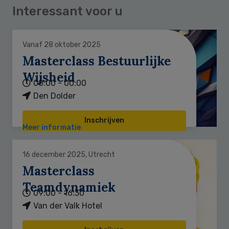
Interessant voor u
Vanaf 28 oktober 2025
Masterclass Bestuurlijke
Wijsheid
00:00 - 00:00
Den Dolder
Inschrijven
Meer informatie
16 december 2025, Utrecht
Masterclass
Teamdynamiek
09:00 - 16:30
Van der Valk Hotel