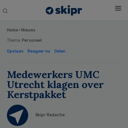
Search
this
Secondary
website
Sidebar
Home
›
Nieuws
Thema:
Personeel
Opslaan
Reageer nu
Delen
Medewerkers UMC
Utrecht klagen over
Kerstpakket
Skipr Redactie