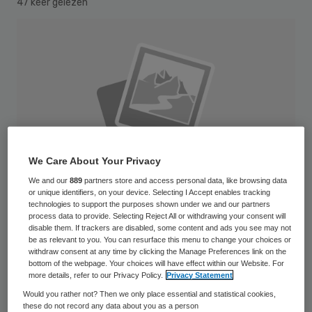
47 keer gelezen
We Care About Your Privacy
We and our
889
partners store and access personal data, like browsing data
or unique identifiers, on your device. Selecting I Accept enables tracking
technologies to support the purposes shown under we and our partners
process data to provide. Selecting Reject All or withdrawing your consent will
disable them. If trackers are disabled, some content and ads you see may not
be as relevant to you. You can resurface this menu to change your choices or
AppleMark
withdraw consent at any time by clicking the Manage Preferences link on the
bottom of the webpage. Your choices will have effect within our Website. For
more details, refer to our Privacy Policy.
Privacy Statement
Ook wanneer medisch specialisten in
Would you rather not? Then we only place essential and statistical cookies,
loondienst treden bij een ziekenhuis blijven
these do not record any data about you as a person