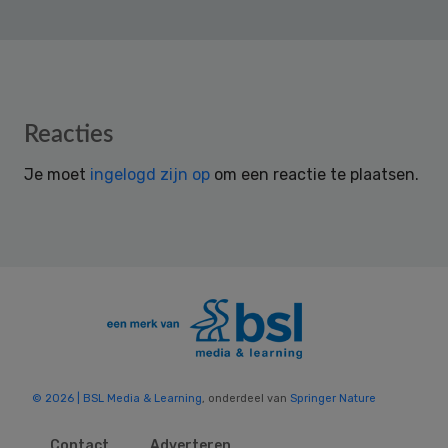
Reader
Reacties
Interactions
Je moet
ingelogd zijn op
om een reactie te plaatsen.
© 2026 | BSL Media & Learning
, onderdeel van
Springer Nature
Contact
Adverteren