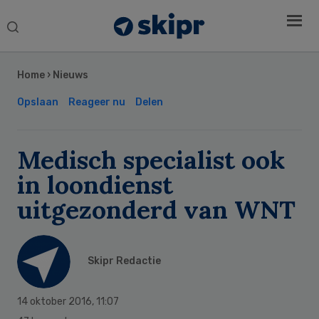
Search
this
Secondary
website
Sidebar
Home
›
Nieuws
Opslaan
Reageer nu
Delen
Medisch specialist ook
in loondienst
uitgezonderd van WNT
Skipr Redactie
14 oktober 2016
,
11:07