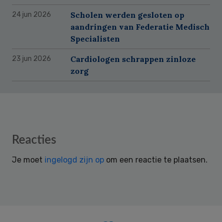
Scholen werden gesloten op
24 jun 2026
aandringen van Federatie Medisch
Specialisten
Cardiologen schrappen zinloze
23 jun 2026
zorg
Reader
Reacties
Interactions
Je moet
ingelogd zijn op
om een reactie te plaatsen.