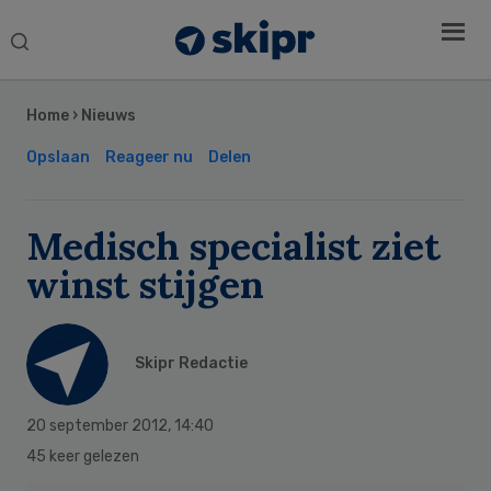
Search
this
Secondary
website
Sidebar
Home
›
Nieuws
Opslaan
Reageer nu
Delen
Medisch specialist ziet
winst stijgen
Skipr Redactie
20 september 2012
,
14:40
45 keer gelezen