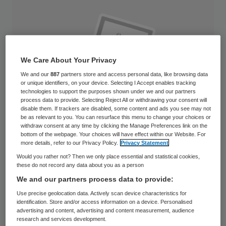
We Care About Your Privacy
We and our
887
partners store and access personal data, like browsing data
or unique identifiers, on your device. Selecting I Accept enables tracking
technologies to support the purposes shown under we and our partners
process data to provide. Selecting Reject All or withdrawing your consent will
disable them. If trackers are disabled, some content and ads you see may not
be as relevant to you. You can resurface this menu to change your choices or
withdraw consent at any time by clicking the Manage Preferences link on the
bottom of the webpage. Your choices will have effect within our Website. For
more details, refer to our Privacy Policy.
Privacy Statement
Would you rather not? Then we only place essential and statistical cookies,
Zelfstandig werkzame medisch specialisten
these do not record any data about you as a person
We and our partners process data to provide:
zagen hun winsten in de periode 2001 tot
Use precise geolocation data. Actively scan device characteristics for
2009 elk jaar gemiddeld met 8 procent
identification. Store and/or access information on a device. Personalised
stijgen. Zelfstandige huisartsen en
advertising and content, advertising and content measurement, audience
research and services development.