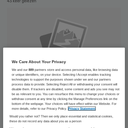
43 keer gelezen
We Care About Your Privacy
We and our
889
partners store and access personal data, like browsing data
or unique identifiers, on your device. Selecting I Accept enables tracking
technologies to support the purposes shown under we and our partners
process data to provide. Selecting Reject All or withdrawing your consent will
disable them. If trackers are disabled, some content and ads you see may not
be as relevant to you. You can resurface this menu to change your choices or
withdraw consent at any time by clicking the Manage Preferences link on the
De medisch specialisten krijgen een
bottom of the webpage. Your choices will have effect within our Website. For
more details, refer to our Privacy Policy.
Privacy Statement
aanvullende korting van ruim vier procent
Would you rather not? Then we only place essential and statistical cookies,
opgelegd. De korting is bedoeld om een
these do not record any data about you as a person