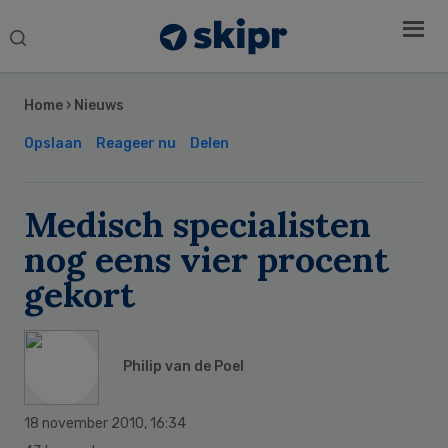
Search
this
Secondary
website
Sidebar
Home
›
Nieuws
Opslaan
Reageer nu
Delen
Medisch specialisten
nog eens vier procent
gekort
Philip van de Poel
18 november 2010
,
16:34