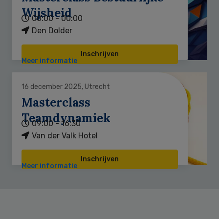
Wijsheid
00:00 - 00:00
Den Dolder
Inschrijven
Meer informatie
16 december 2025, Utrecht
Masterclass
Teamdynamiek
09:00 - 16:30
Van der Valk Hotel
Inschrijven
Meer informatie