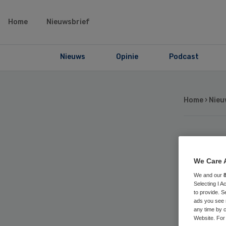
Home
Nieuwsbrief
Nieuws
Opinie
Podcast
Home
›
Nieu
Me
We Care 
vri
We and our
Selecting I 
to provide. S
pal
ads you see 
any time by c
Website. For 