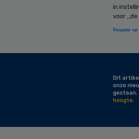
in instel
voor ,,de
Reageer op d
Secondary
Sidebar
Dit artike
onze nie
gestaan.
hoogte.