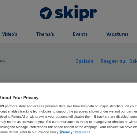
Video’s
Thema’s
Events
Vacatures
ws
Opslaan
Reageer nu
Del
er geld voor
About Your Privacy
jwilligers
889
partners store and access personal data, like browsing data or unique identifiers, on your
Accept enables tracking technologies to support the purposes shown under we and our partne
electing Reject All or withdrawing your consent will disable them. If trackers are disabled, so
liatieve zorg
may not be as relevant to you. You can resurface this menu to change your choices or withd
licking the Manage Preferences link on the bottom of the webpage. Your choices will have eff
more details, refer to our Privacy Policy.
Privacy Statement