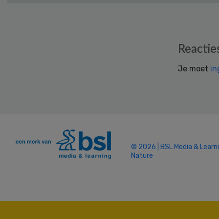
Reader
Reactie
Interactions
Je moet
in
© 2026 | BSL Media & Learn
Nature