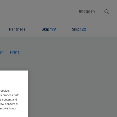
Searc
Inloggen
this
websit
Partners
Skipr
99
Skipr
22
Primary
Sidebar
en
Print
 device.
rs process data
me content and
raw consent at
ect within our