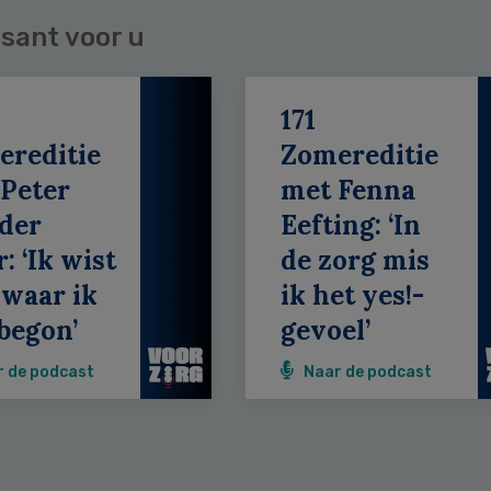
sant voor u
171
ereditie
Zomereditie
Peter
met Fenna
der
Eefting: ‘In
: ‘Ik wist
de zorg mis
 waar ik
ik het yes!-
begon’
gevoel’
r de podcast
Naar de podcast