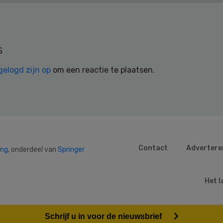
s
gelogd zijn op
om een reactie te plaatsen.
Contact
Advertere
ing
, onderdeel van
Springer
Het l
Schrijf u in voor de nieuwsbrief