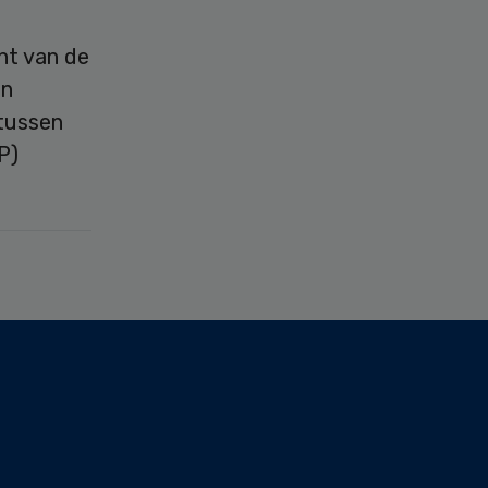
nt van de
en
 tussen
P)