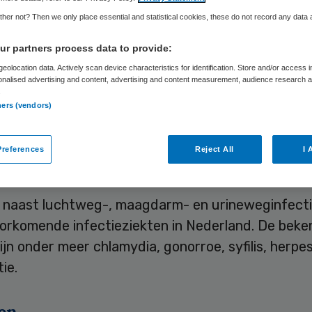
Skipr Redactie
1 oktober 2012
,
10:18
32 keer gelezen
her not? Then we only place essential and statistical cookies, these do not record any data
r partners process data to provide:
er mensen hebben afgelopen jaar de huisarts bez
eolocation data. Actively scan device characteristics for identification. Store and/or access 
onalised advertising and content, advertising and content measurement, audience research 
een seksueel overdraagbare aandoening (soa) of
.
 soa. Afgelopen jaar bezochten 110.000 mensen de
ners (vendors)
eden, 30.000 meer dan het jaar daarvoor. Dat hee
ds instituut voor onderzoek van de gezondheids
references
Reject All
I 
maandag bekendgemaakt.
jn naast luchtweg-, maagdarm- en urineweginfect
orkomende infectieziekten in Nederland. De beke
jn onder meer chlamydia, gonorroe, syfilis, herpe
ie.