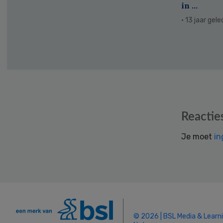
in ...
· 13 jaar gel
Reader
Reactie
Interactions
Je moet
in
© 2026 | BSL Media & Learn