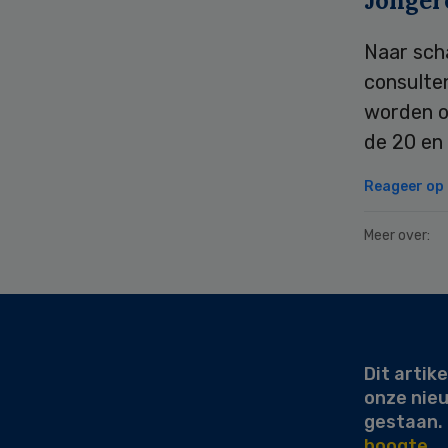
Jonger
Naar sch
consulten
worden o
de 20 en 
Reageer op d
Meer over:
Secondary
Sidebar
Dit artike
onze nie
gestaan.
hoogte.