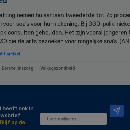
en
atting nemen huisartsen tweederde tot 75 proce
 voor soa’s voor hun rekening. Bij GGD-polikliniek
ok consulten gehouden. Het zijn vooral jongeren
30 die de arts bezoeken voor mogelijke soa’s. (AN
it artikel
Eerstelijnszorg
Volksgezondheid
l heeft ook in
uwsbrief
Blijf op de