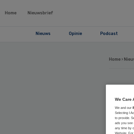
Home
Nieuwsbrief
Nieuws
Opinie
Podcast
Home
›
Nieu
Me
We Care 
va
We and our
Selecting I 
to provide. S
ads you see 
any time by c
Website. For 