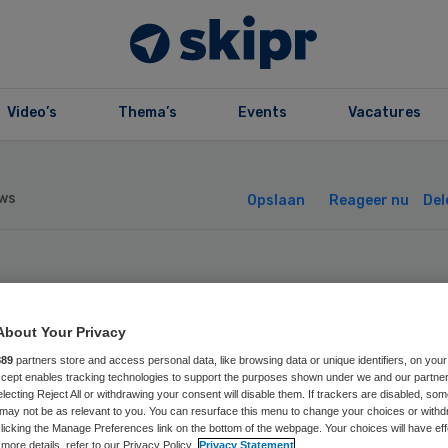
Video’s
Thema’s
Events
Vacatures
ws
Opslaan
Reageer nu
Del
er huisartsbezo
About Your Privacy
nwege soa’s
889
partners store and access personal data, like browsing data or unique identifiers, on your
Accept enables tracking technologies to support the purposes shown under we and our partne
electing Reject All or withdrawing your consent will disable them. If trackers are disabled, so
may not be as relevant to you. You can resurface this menu to change your choices or withd
licking the Manage Preferences link on the bottom of the webpage. Your choices will have eff
more details, refer to our Privacy Policy.
Privacy Statement