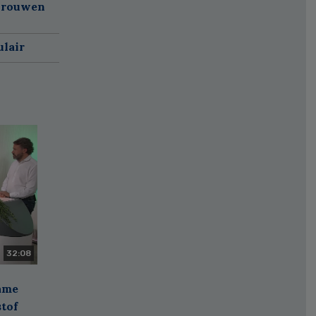
 vrouwen
ulair
32:08
zame
stof