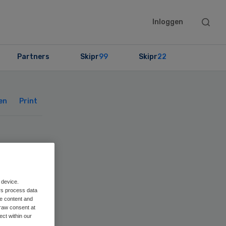
Searc
Inloggen
this
websit
Partners
Skipr
99
Skipr
22
Primary
Sidebar
en
Print
ek
 device.
rs process data
me content and
raw consent at
ect within our