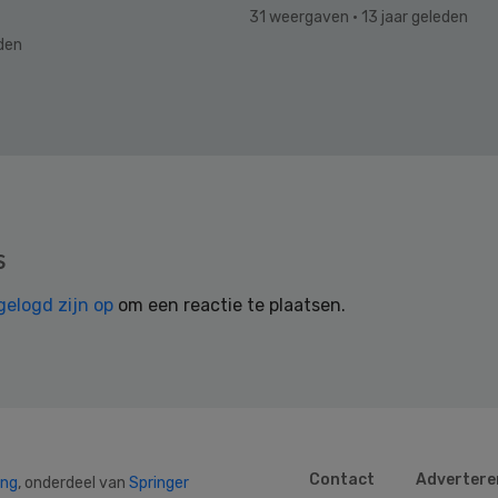
31 weergaven
· 13 jaar geleden
eden
s
gelogd zijn op
om een reactie te plaatsen.
Contact
Advertere
ing
, onderdeel van
Springer