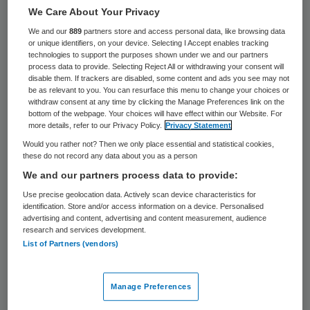
39 keer gelezen
We Care About Your Privacy
We and our
889
partners store and access personal data, like browsing data
Het aantal ouderen dat terechtkomt bij de
or unique identifiers, on your device. Selecting I Accept enables tracking
technologies to support the purposes shown under we and our partners
posten voor spoedeisende hulp (SEH) van
process data to provide. Selecting Reject All or withdrawing your consent will
disable them. If trackers are disabled, some content and ads you see may not
ziekenhuizen neemt fors toe. Volgens
be as relevant to you. You can resurface this menu to change your choices or
onderzoek van de NOS merkt zeker twee
withdraw consent at any time by clicking the Manage Preferences link on the
bottom of the webpage. Your choices will have effect within our Website. For
derde van de SEH’s in ons land dat er zich
more details, refer to our Privacy Policy.
Privacy Statement
meer mensen ouder dan 75 melden. Bijna 20
Would you rather not? Then we only place essential and statistical cookies,
these do not record any data about you as a person
procent van de posten spreekt van een
We and our partners process data to provide:
sterke stijging.
Use precise geolocation data. Actively scan device characteristics for
identification. Store and/or access information on a device. Personalised
advertising and content, advertising and content measurement, audience
De oorzaak van de toename is niet alleen de
research and services development.
vergrijzing. Een op de vier SEH’s wijst ook
List of Partners (vendors)
naar het overheidsbeleid. Ouderen moeten
steeds langer thuis blijven wonen waardoor
Manage Preferences
het aantal ongelukken toeneemt. “We