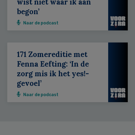
wist niet waar ik aan
begon’
Naar de podcast
171 Zomereditie met
Fenna Eefting: ‘In de
zorg mis ik het yes!-
gevoel’
Naar de podcast