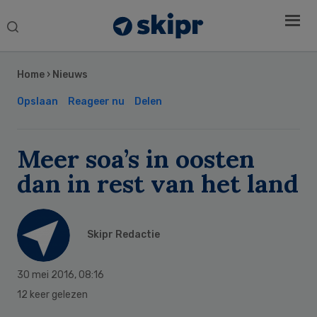
Search
this
Secondary
website
Sidebar
Home
›
Nieuws
Opslaan
Reageer nu
Delen
Meer soa’s in oosten
dan in rest van het land
Skipr Redactie
30 mei 2016
,
08:16
12 keer gelezen