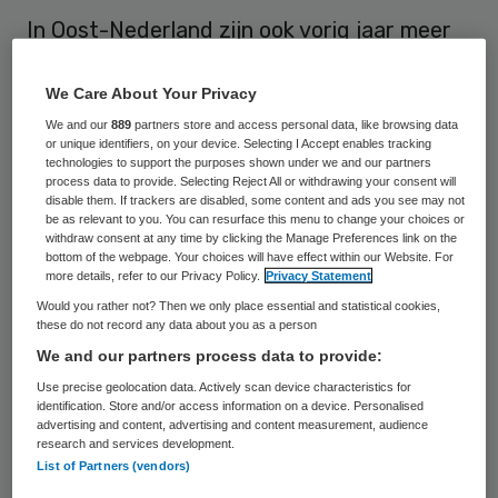
In Oost-Nederland zijn ook vorig jaar meer
seksueel overdraagbare aandoeningen
(soa’s) gemeld dan in de rest van het land.
We Care About Your Privacy
Dat komt mogelijk door de extra aandacht
We and our
889
partners store and access personal data, like browsing data
or unique identifiers, on your device. Selecting I Accept enables tracking
van de GGD’s in deze regio voor
technologies to support the purposes shown under we and our partners
process data to provide. Selecting Reject All or withdrawing your consent will
‘partnerwaarschuwing’: de meeste
disable them. If trackers are disabled, some content and ads you see may not
be as relevant to you. You can resurface this menu to change your choices or
geslachtsziekten zijn namelijk vastgesteld
withdraw consent at any time by clicking the Manage Preferences link on the
bottom of the webpage. Your choices will have effect within our Website. For
bij bezoekers die waren gewaarschuwd
more details, refer to our Privacy Policy.
Privacy Statement
door een (ex-)sekspartner. Het aantal
Would you rather not? Then we only place essential and statistical cookies,
bezoekers bij de centra seksuele
these do not record any data about you as a person
We and our partners process data to provide:
gezondheid (bij de GGD) in Gelderland en
Use precise geolocation data. Actively scan device characteristics for
Overijssel nam in 2015 wel iets af.
identification. Store and/or access information on a device. Personalised
advertising and content, advertising and content measurement, audience
research and services development.
De meeste soa’s werden gesignaleerd bij
List of Partners (vendors)
meiden tussen de vijftien en negentien jaar.