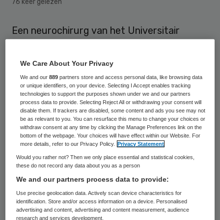
76 keer gelezen
Een neurochirurg van het Universitair
Medisch Centrum Groningen (UMCG) moet
zich voor het medisch tuchtcollege
We Care About Your Privacy
verantwoorden voor het achterlaten van
We and our
889
partners store and access personal data, like browsing data
or unique identifiers, on your device. Selecting I Accept enables tracking
een operatiegaasje in de hersenen van een
technologies to support the purposes shown under we and our partners
10-jarige patiënt. Dat meldt het Dagblad
process data to provide. Selecting Reject All or withdrawing your consent will
disable them. If trackers are disabled, some content and ads you see may not
van het Noorden.
be as relevant to you. You can resurface this menu to change your choices or
withdraw consent at any time by clicking the Manage Preferences link on the
bottom of the webpage. Your choices will have effect within our Website. For
De patiënt werd in september 2014
more details, refer to our Privacy Policy.
Privacy Statement
geopereerd aan een tumor, aldus
DvhN
. Bij
Would you rather not? Then we only place essential and statistical cookies,
these do not record any data about you as a person
telling bleek één van operatiegaasjes te
We and our partners process data to provide:
missen. Volgens het protocol mag in zo’n
Use precise geolocation data. Actively scan device characteristics for
geval de wond niet gedicht tot het
identification. Store and/or access information on a device. Personalised
advertising and content, advertising and content measurement, audience
ontbrekende gaas is gevonden. De chirurg
research and services development.