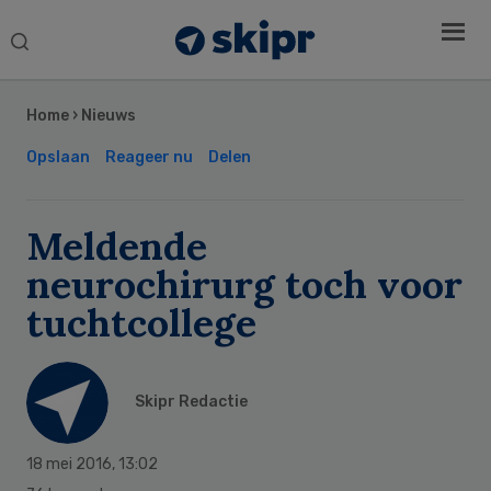
Search
this
Secondary
website
Sidebar
Home
›
Nieuws
Opslaan
Reageer nu
Delen
Meldende
neurochirurg toch voor
tuchtcollege
Skipr Redactie
18 mei 2016
,
13:02