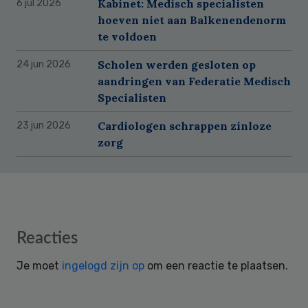
Kabinet: Medisch specialisten
6 jul 2026
hoeven niet aan Balkenendenorm
te voldoen
Scholen werden gesloten op
24 jun 2026
aandringen van Federatie Medisch
Specialisten
Cardiologen schrappen zinloze
23 jun 2026
zorg
Reader
Reacties
Interactions
Je moet
ingelogd zijn op
om een reactie te plaatsen.