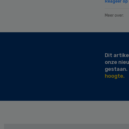
Reageer op d
Meer over:
Secondary
Sidebar
Dit artike
onze nie
gestaan.
hoogte.