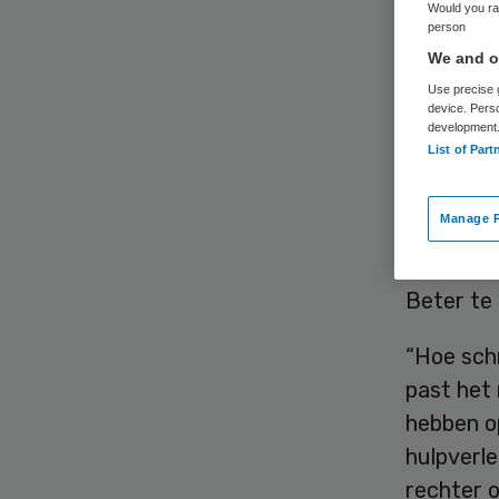
Would you rat
person
We and ou
Use precise g
device. Pers
development
List of Part
Ggz-aanb
hulpvrage
Manage P
klopten 
die zij n
Beter te 
“Hoe schr
past het
hebben op
hulpverl
rechter 