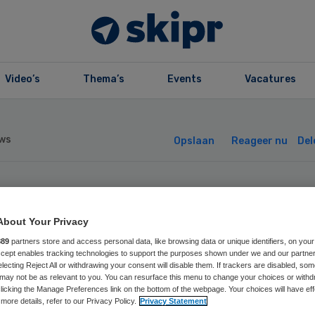
Video’s
Thema’s
Events
Vacatures
ws
Opslaan
Reageer nu
Del
ntaal Beter weig
About Your Privacy
erapeuten
889
partners store and access personal data, like browsing data or unique identifiers, on your
Accept enables tracking technologies to support the purposes shown under we and our partne
electing Reject All or withdrawing your consent will disable them. If trackers are disabled, so
roPsyche hulp
may not be as relevant to you. You can resurface this menu to change your choices or withd
licking the Manage Preferences link on the bottom of the webpage. Your choices will have eff
more details, refer to our Privacy Policy.
Privacy Statement