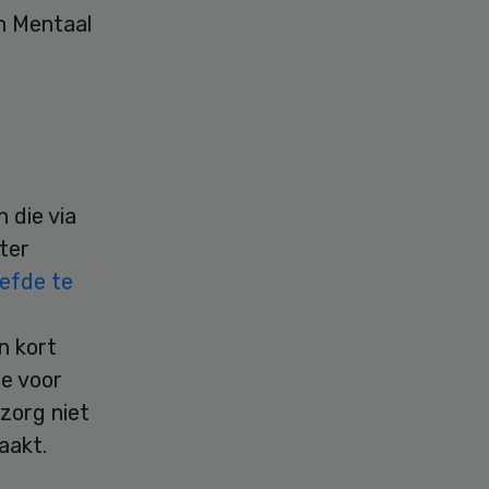
n Mentaal
 die via
ter
oefde te
n kort
e voor
zorg niet
aakt.