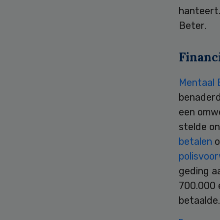
hanteert
Beter.
Financ
Mentaal 
benaderd 
een omwe
stelde o
betalen
o
polisvoo
geding a
700.000 e
betaalde.