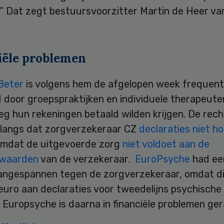
.” Dat zegt bestuursvoorzitter Martin de Heer va
iële problemen
Beter
is volgens hem de afgelopen week frequent
door groepspraktijken en individuele therapeuten
g hun rekeningen betaald wilden krijgen. De rech
nlangs dat zorgverzekeraar CZ
declaraties niet h
mdat de uitgevoerde zorg
niet voldoet aan de
rwaarden
van de verzekeraar.
EuroPsyche
had ee
angespannen tegen de zorgverzekeraar, omdat di
uro aan declaraties voor tweedelijns psychische 
 Europsyche is daarna in financiële problemen ger