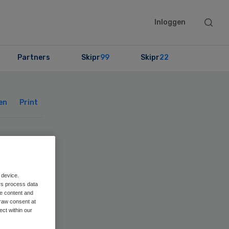
Searc
Inloggen
this
websit
Partners
Skipr
99
Skipr
22
Primary
Sidebar
en
Print
ert
 device.
rs process data
me content and
raw consent at
ect within our