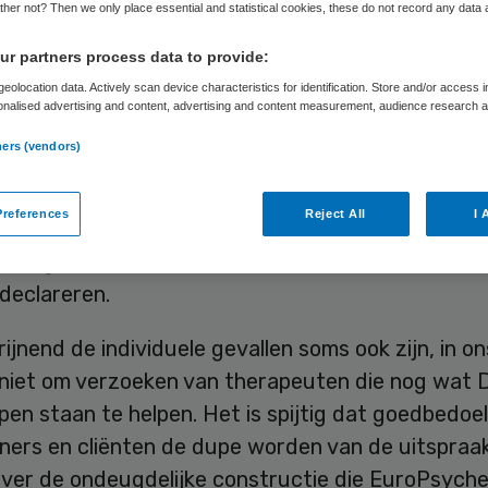
her not? Then we only place essential and statistical cookies, these do not record any data
r partners process data to provide:
Skipr Redactie
1 juni 2012
,
11:15
34 keer gelezen
eolocation data. Actively scan device characteristics for identification. Store and/or access 
onalised advertising and content, advertising and content measurement, audience research 
.
ners (vendors)
ieder Mentaal Beter weigert tegemoet te komen
n van groepspraktijken en individuele therapeuten
references
Reject All
I 
aan bij Mentaal Beter met het verzoek om behande
iet langer via EuroPsyche kunnen declareren via M
declareren.
ijnend de individuele gevallen soms ook zijn, in on
 niet om verzoeken van therapeuten die nog wat 
en staan te helpen. Het is spijtig dat goedbedoe
eners en cliënten de dupe worden van de uitspraa
over de ondeugdelijke constructie die EuroPsych