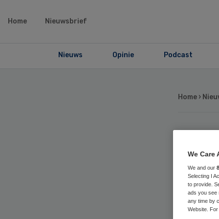
Home
Nieuwsbrief
Nieuws
Opinie
Podcast
Home
›
Nieu
Me
We Care 
th
We and our
Selecting I 
to provide. S
Eu
ads you see 
any time by c
Website. For 