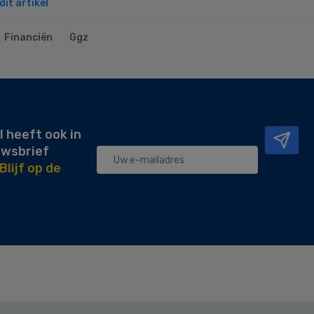
it artikel
Financiën
Ggz
l heeft ook in
uwsbrief
Blijf op de