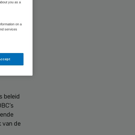
 about you as a
information on a
and services
 aan
. Zij
Accept
lingen
entaal
s beleid
DBC’s
lende
k van de
e