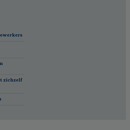
dewerkers
en
t zichzelf
n