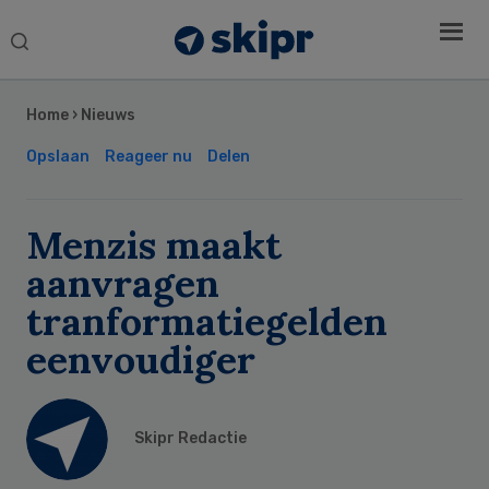
Search
this
Secondary
website
Sidebar
Home
›
Nieuws
Opslaan
Reageer nu
Delen
Menzis maakt
aanvragen
tranformatiegelden
eenvoudiger
Skipr Redactie