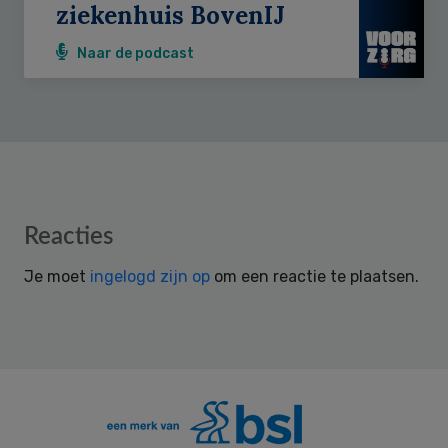
ziekenhuis BovenIJ
Naar de podcast
Reader
Reacties
Interactions
Je moet
ingelogd zijn op
om een reactie te plaatsen.