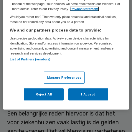
bottom of the webpage. Your choices will have effect within our Website. For
transformatiegelden beschikbaar, die
more details, refer to our Privacy Policy.
Privacy Statement
ziekenhuizen kunnen aanvragen om
Would you rather not? Then we only place essential and statistical cookies,
these do not record any data about you as a person
projecten die starten die de zorg anders
We and our partners process data to provide:
organiseren. Van dat geld wordt echter
Use precise geolocation data. Actively scan device characteristics for
relatief weinig gebruik gemaakt, bleek
identification. Store and/or access information on a device. Personalised
advertising and content, advertising and content measurement, audience
onlangs uit een monitor van de Nederlandse
research and services development.
List of Partners (vendors)
Zorgautoriteit (NZa). Er wordt dit zo’n 35
miljoen euro, nog niet de helft van het
Manage Preferences
beschikbare bedrag.
Reject All
I Accept
Vouchers
Een belangrijke reden hiervoor is dat het
voor ziekenhuizen vaak lastig is de gelden
aan te vragen. Dat wil Menzis nu verbeteren