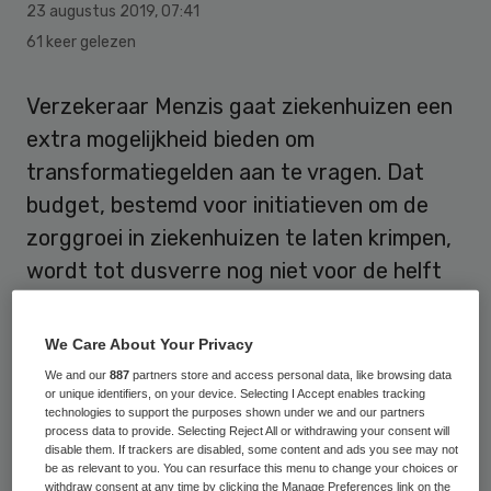
23 augustus 2019
,
07:41
61 keer gelezen
Verzekeraar Menzis gaat ziekenhuizen een
extra mogelijkheid bieden om
transformatiegelden aan te vragen. Dat
budget, bestemd voor initiatieven om de
zorggroei in ziekenhuizen te laten krimpen,
wordt tot dusverre nog niet voor de helft
benut.
We Care About Your Privacy
In het hoofdlijnenakkoord staat dat de
We and our
887
partners store and access personal data, like browsing data
volumegroei in de ziekenhuizen de komende
or unique identifiers, on your device. Selecting I Accept enables tracking
technologies to support the purposes shown under we and our partners
jaren steeds verder moet worden beperkt
process data to provide. Selecting Reject All or withdrawing your consent will
disable them. If trackers are disabled, some content and ads you see may not
tot uiteindelijk 0 procent groei in 2022. Om
be as relevant to you. You can resurface this menu to change your choices or
dat voor elkaar te krijgen, zijn er
withdraw consent at any time by clicking the Manage Preferences link on the