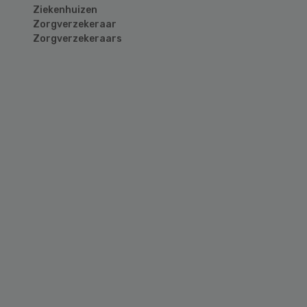
Ziekenhuizen
Zorgverzekeraar
Zorgverzekeraars
Primary
Sidebar