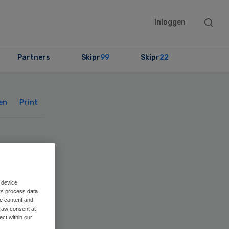
Searc
Inloggen
this
websit
Partners
Skipr
99
Skipr
22
Primary
Sidebar
en
Print
 device.
rs process data
me content and
raw consent at
ect within our