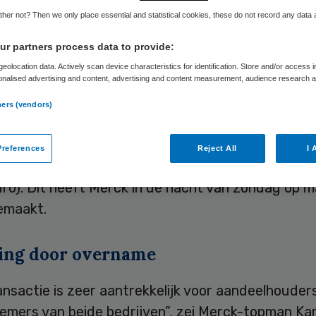
lipore
her not? Then we only place essential and statistical cookies, these do not record any data
r partners process data to provide:
eolocation data. Actively scan device characteristics for identification. Store and/or access 
onalised advertising and content, advertising and content measurement, audience research 
Skipr Redactie
1 maart 2010
,
11:15
27 keer gelezen
.
ners (vendors)
se farmaceutische concern Merck neemt het Ame
references
Reject All
I 
logische bedrijf Millipore over voor 7,2 miljard doll
euro). Dit heeft Merck in de nacht van zondag op
emaakt.
ing door overname
nsactie is zeer aantrekkelijk voor aandeelhouders
emers van beide bedrijven”, zei Merck-topman Ka