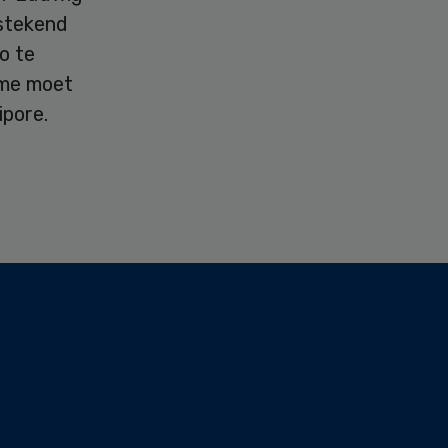
tstekend
o te
ame moet
pore.