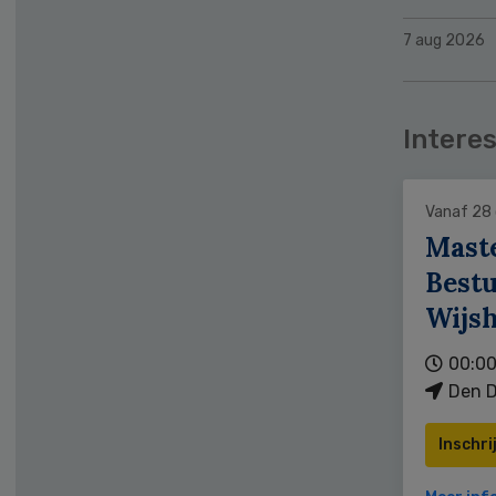
7 aug 2026
Interes
Vanaf 28
Mast
Bestu
Wijs
00:00
Den D
Inschri