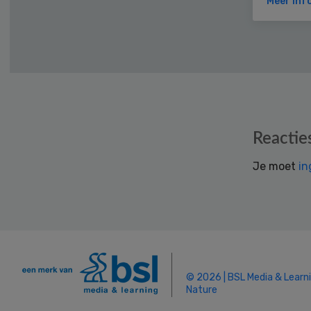
Meer inf
Reader
Reactie
Interactions
Je moet
in
© 2026 | BSL Media & Learn
Nature