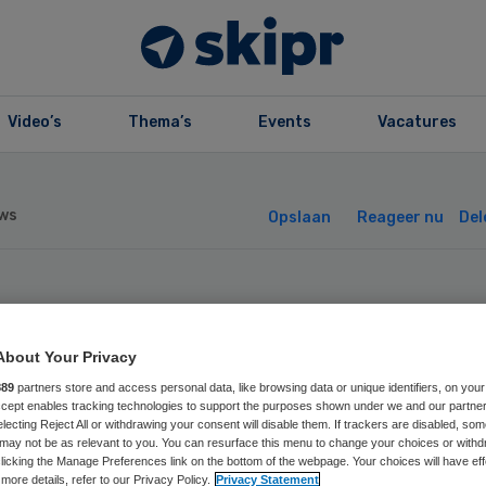
Video’s
Thema’s
Events
Vacatures
ws
Opslaan
Reageer nu
Del
rck betaalt
About Your Privacy
ljarden voor
889
partners store and access personal data, like browsing data or unique identifiers, on your
Accept enables tracking technologies to support the purposes shown under we and our partne
techbedrijf
electing Reject All or withdrawing your consent will disable them. If trackers are disabled, so
may not be as relevant to you. You can resurface this menu to change your choices or withd
licking the Manage Preferences link on the bottom of the webpage. Your choices will have eff
more details, refer to our Privacy Policy.
Privacy Statement