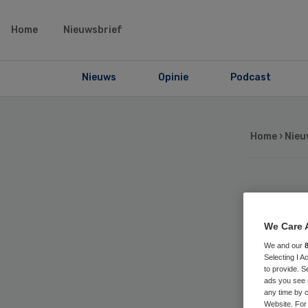
Home
Nieuwsbrief
Nieuws
Opinie
Podcast
Home
›
Nieu
Me
We Care 
mi
We and our
Selecting I 
bio
to provide. S
ads you see 
any time by c
Website. For 