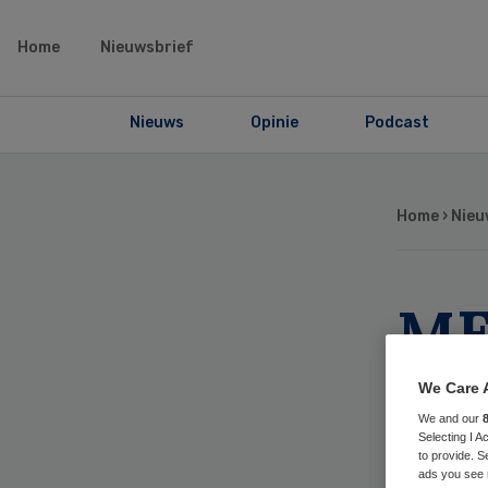
Home
Nieuwsbrief
Nieuws
Opinie
Podcast
Home
›
Nieu
ME
nem
We Care 
We and our
Vi
Selecting I 
to provide. S
ads you see 