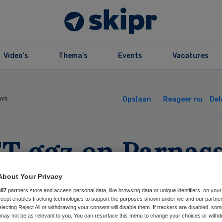
Video’s
Thema’s
Events
Vacatures
ws
Opslaan
Reageer nu
Del
T ggz en Parnass
en zorg failliet
About Your Privacy
887
partners store and access personal data, like browsing data or unique identifiers, on your
renze over
Accept enables tracking technologies to support the purposes shown under we and our partne
electing Reject All or withdrawing your consent will disable them. If trackers are disabled, so
may not be as relevant to you. You can resurface this menu to change your choices or withd