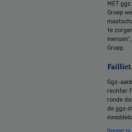
MET ggz 
Groep wer
maatschap
te zorge
mensen”, 
Groep.
Failliet
Ggz-aanb
rechter 
ronde da
de ggz-in
inmiddels
Reageer op d