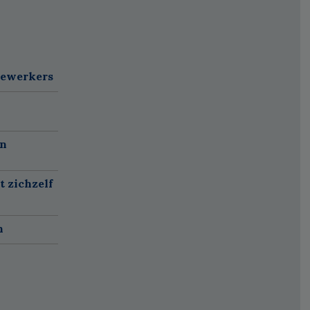
dewerkers
en
t zichzelf
n