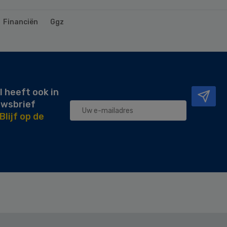
Financiën
Ggz
l heeft ook in
uwsbrief
Blijf op de