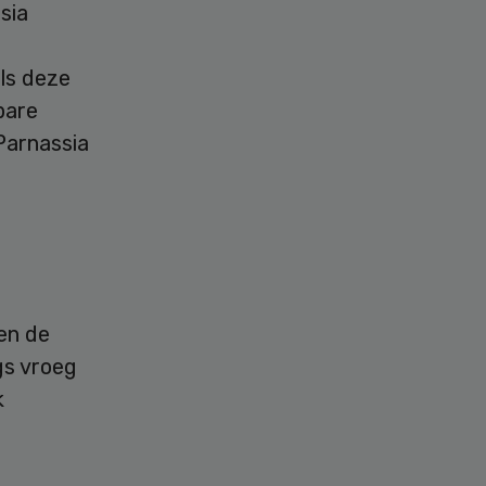
sia
als deze
bare
Parnassia
len de
gs vroeg
k