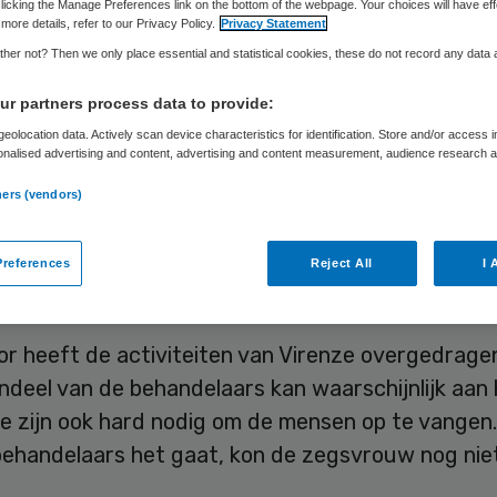
licking the Manage Preferences link on the bottom of the webpage. Your choices will have eff
more details, refer to our Privacy Policy.
Privacy Statement
her not? Then we only place essential and statistical cookies, these do not record any data
Skipr Redactie
21 december 2017
,
15:16
292 keer gelezen
r partners process data to provide:
eolocation data. Actively scan device characteristics for identification. Store and/or access 
onalised advertising and content, advertising and content measurement, audience research 
an de patiënten van het failliete Virenze, een ggz
.
g met dertig vestigingen in het land, wordt overg
ners (vendors)
 ggz en Parnassia Groep. In januari moeten de 10
n hun behandeling weer hebben hervat, aldus een
references
Reject All
I 
rder van MET ggz.
or heeft de activiteiten van Virenze overgedrage
ndeel van de behandelaars kan waarschijnlijk aan
Die zijn ook hard nodig om de mensen op te vangen
behandelaars het gaat, kon de zegsvrouw nog nie