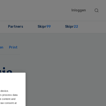
Searc
Inloggen
this
websit
Partners
Skipr
99
Skipr
22
Primary
Sidebar
en
Print
ia
 device.
rs process data
me content and
raw consent at