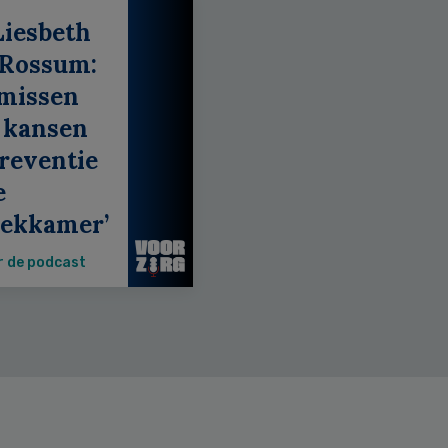
Liesbeth
 Rossum:
 missen
 kansen
reventie
e
eekkamer’
r de podcast