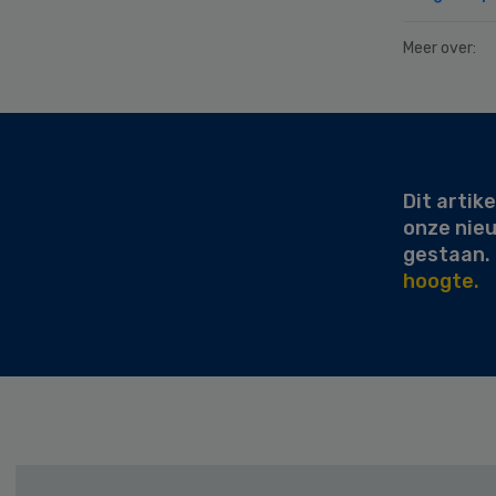
Meer over:
Secondary
Sidebar
Dit artike
onze nie
gestaan.
hoogte.