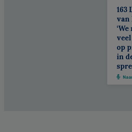
163 
van
‘We
veel
op p
in d
spr
Naa