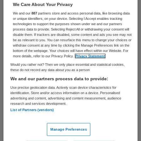
We Care About Your Privacy
Nederlandse wetenschappers werken aan
We and our
887
partners store and access personal data, like browsing data
methode waarmee diabetes type-1 kan
or unique identifiers, on your device. Selecting I Accept enables tracking
technologies to support the purposes shown under we and our partners
worden genezen. Via een spectaculair
process data to provide. Selecting Reject All or withdrawing your consent will
disable them. If trackers are disabled, some content and ads you see may not
herstel van de insulineproductie zou deze
be as relevant to you. You can resurface this menu to change your choices or
auto-immuunziekte binnen afzienbare tijd
withdraw consent at any time by clicking the Manage Preferences link on the
bottom of the webpage. Your choices will have effect within our Website. For
kunnen worden teruggedrongen of zelfs
more details, refer to our Privacy Policy.
Privacy Statement
geheel gestopt. Dat verwacht prof. dr. B.
Would you rather not? Then we only place essential and statistical cookies,
these do not record any data about you as a person
Roep, internationaal toonaangevend
We and our partners process data to provide:
diabetesonderzoeker en verbonden aan het
Use precise geolocation data. Actively scan device characteristics for
Leids Universitair Medisch Centrum
identification. Store and/or access information on a device. Personalised
advertising and content, advertising and content measurement, audience
(LUMC).
research and services development.
List of Partners (vendors)
“Insuline spuiten, wat heel veel patiënten
(ook bij diabetes type-2) doen, is feitelijk
Manage Preferences
niet meer dan symptoombestrijding. Wij