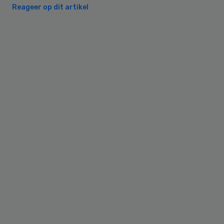
Reageer op dit artikel
Primary
Sidebar