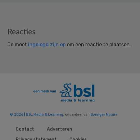
Reader
Reacties
Interactions
Je moet
ingelogd zijn op
om een reactie te plaatsen.
© 2026 | BSL Media & Learning
, onderdeel van
Springer Nature
Contact
Adverteren
Privacy statement
Cookies