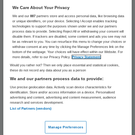
58 keer gelezen
We Care About Your Privacy
We and our
887
partners store and access personal data, like browsing data
De Mexicaanse griep heet sinds dinsdag 12
or unique identifiers, on your device. Selecting I Accept enables tracking
mei Nieuwe Influenza A (H1N1). Nederland
technologies to support the purposes shown under we and our partners
process data to provide. Selecting Reject All or withdrawing your consent will
was het enige land dat nog de term
disable them. If trackers are disabled, some content and ads you see may not
be as relevant to you. You can resurface this menu to change your choices or
Mexicaanse griep hanteerde, volgens het
withdraw consent at any time by clicking the Manage Preferences link on the
bottom of the webpage. Your choices will have effect within our Website. For
RIVM. Alle overige landen spreken al langer
more details, refer to our Privacy Policy.
Privacy Statement
van Nieuwe Influenza A (H1N1).
Would you rather not? Then we only place essential and statistical cookies,
these do not record any data about you as a person
We and our partners process data to provide:
Wereldwijd 5728 besmettingen
Use precise geolocation data. Actively scan device characteristics for
H1N1 en 61 doden
identification. Store and/or access information on a device. Personalised
advertising and content, advertising and content measurement, audience
research and services development.
Volgens cijfers van de
List of Partners (vendors)
Wereldgezondheidsorganisatie (WHO) van
woensdag is de Mexicaanse griep
Manage Preferences