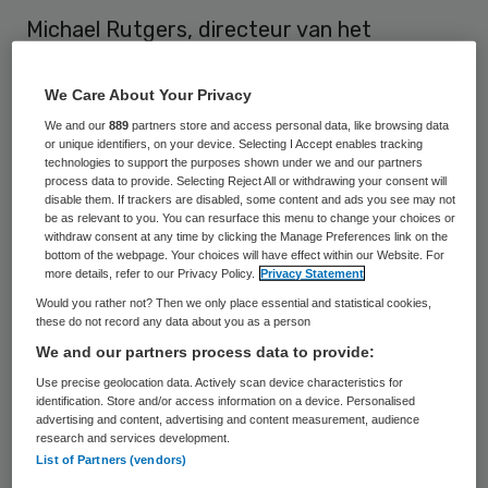
Michael Rutgers, directeur van het
Longfonds, is per 21 november benoemd als
voorzitter van de Samenwerkende
We Care About Your Privacy
Gezondheidsfondsen (SGF). Hij volgt
We and our
889
partners store and access personal data, like browsing data
or unique identifiers, on your device. Selecting I Accept enables tracking
Nierstichting-directeur Tom Oostrom op,
technologies to support the purposes shown under we and our partners
process data to provide. Selecting Reject All or withdrawing your consent will
die sinds 2012 voorzitter was.
disable them. If trackers are disabled, some content and ads you see may not
be as relevant to you. You can resurface this menu to change your choices or
withdraw consent at any time by clicking the Manage Preferences link on the
Ook Bernique Tool en Martin van Oostrom
bottom of the webpage. Your choices will have effect within our Website. For
zijn per 21 november toegetreden tot het
more details, refer to our Privacy Policy.
Privacy Statement
Would you rather not? Then we only place essential and statistical cookies,
SGF bestuur. Tool is directeur van de Maag
these do not record any data about you as a person
Lever Darm Stichting (MLDS). Van Oostrom
We and our partners process data to provide:
is secretaris van de raad van bestuur van
Use precise geolocation data. Actively scan device characteristics for
identification. Store and/or access information on a device. Personalised
het Aidsfonds.
advertising and content, advertising and content measurement, audience
research and services development.
“Tijdens het voorzitterschap van Oostrom is
List of Partners (vendors)