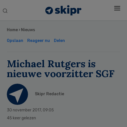
Search
this
Secondary
website
Sidebar
Home
›
Nieuws
Opslaan
Reageer nu
Delen
Michael Rutgers is
nieuwe voorzitter SGF
Skipr Redactie
30 november 2017
,
09:05
45 keer gelezen