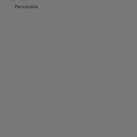
Personalia
Primary
Sidebar