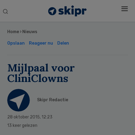
Search
this
Secondary
website
Sidebar
Home
›
Nieuws
Opslaan
Reageer nu
Delen
Mijlpaal voor
CliniClowns
Skipr Redactie
28 oktober 2015
,
12:23
13 keer gelezen