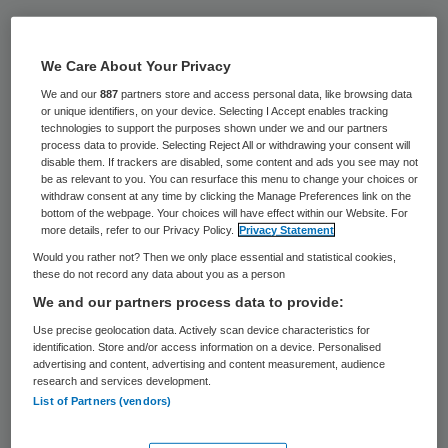
De organisatie CliniClowns brengt volgende
week haar miljoenste bezoek aan een
We Care About Your Privacy
ziekenhuis. Plaats van handeling is het
We and our
887
partners store and access personal data, like browsing data
or unique identifiers, on your device. Selecting I Accept enables tracking
Wilhelmina Kinderziekenhuis in Utrecht,
technologies to support the purposes shown under we and our partners
waar op woensdag 4 november
process data to provide. Selecting Reject All or withdrawing your consent will
disable them. If trackers are disabled, some content and ads you see may not
ambassadeur van de CliniClowns Jack van
be as relevant to you. You can resurface this menu to change your choices or
withdraw consent at any time by clicking the Manage Preferences link on the
Gelder herinneringen ophaalt met onder
bottom of the webpage. Your choices will have effect within our Website. For
more details, refer to our Privacy Policy.
Privacy Statement
anderen Esther Kleinveld. Zij lag 21 jaar
Would you rather not? Then we only place essential and statistical cookies,
geleden in het ziekenhuis en kreeg toen
these do not record any data about you as a person
bezoek van een clown.
We and our partners process data to provide:
Use precise geolocation data. Actively scan device characteristics for
De CliniClowns zijn sinds 1992 actief. Ze
identification. Store and/or access information on a device. Personalised
advertising and content, advertising and content measurement, audience
bezoeken kinderen in ziekenhuizen en
research and services development.
List of Partners (vendors)
zorgen er volgens de organisatie voor dat
,,zieke kinderen weer even kind kunnen zijn”.