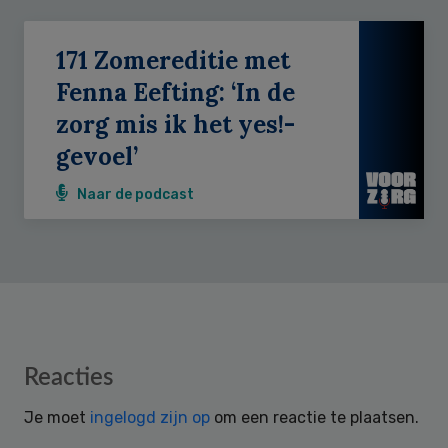
171 Zomereditie met
Fenna Eefting: ‘In de
zorg mis ik het yes!-
gevoel’
Naar de podcast
Reader
Reacties
Interactions
Je moet
ingelogd zijn op
om een reactie te plaatsen.