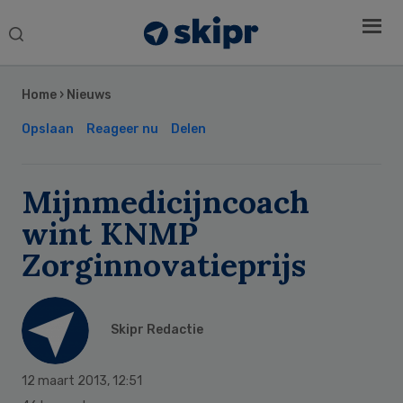
Search
this
Secondary
website
Sidebar
Home
›
Nieuws
Opslaan
Reageer nu
Delen
Mijnmedicijncoach
wint KNMP
Zorginnovatieprijs
Skipr Redactie
12 maart 2013
,
12:51