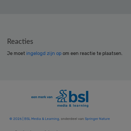
Reader
Reacties
Interactions
Je moet
ingelogd zijn op
om een reactie te plaatsen.
© 2026 | BSL Media & Learning
, onderdeel van
Springer Nature