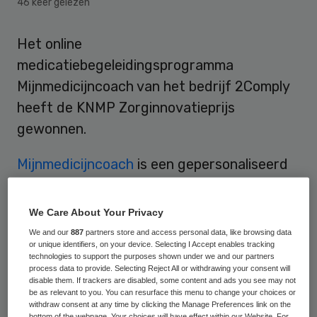
46 keer gelezen
Het online
medicatiebegeleidingsprogramma
Mijnmedicijncoach van het bedrijf 2Comply
heeft de KNMP Zorginnovatieprijs
gewonnen.
Mijnmedicijncoach
is een gepersonaliseerd
en interactief zelfmanagementsysteem dat
de therapietrouw van patiënten bevordert
We Care About Your Privacy
door gebruik te maken van
We and our
887
partners store and access personal data, like browsing data
or unique identifiers, on your device. Selecting I Accept enables tracking
internettechnologie, kennis uit de
technologies to support the purposes shown under we and our partners
gedragswetenschappen en
process data to provide. Selecting Reject All or withdrawing your consent will
disable them. If trackers are disabled, some content and ads you see may not
farmacotherapie.
be as relevant to you. You can resurface this menu to change your choices or
withdraw consent at any time by clicking the Manage Preferences link on the
bottom of the webpage. Your choices will have effect within our Website. For