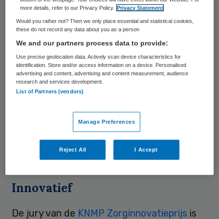
more details, refer to our Privacy Policy.
Privacy Statement
Gezondheidswinst
Would you rather not? Then we only place essential and statistical cookies,
these do not record any data about you as a person
Het is volgens de jury een effectief
We and our partners process data to provide:
hulpmiddel voor apotheker en patiënt bij het
Use precise geolocation data. Actively scan device characteristics for
identification. Store and/or access information on a device. Personalised
chronisch gebruik van medicijnen en levert
advertising and content, advertising and content measurement, audience
de samenleving aantoonbare
research and services development.
List of Partners (vendors)
gezondheidswinst op. De therapietrouw
neemt gemiddeld met 35 procent toe bij
Manage Preferences
gebruik van Mijnmedicijncoach. Daarnaast
voorkomt het onnodige ziekenhuisopnames
Reject All
I Accept
en extra doktersbezoek.
Innovatief
De jury van de
KNMP Zorginnovatieprijs
is