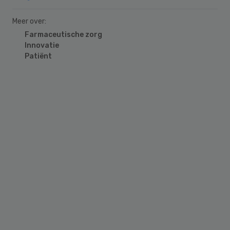
Meer over:
Farmaceutische zorg
Innovatie
Patiënt
Primary
Sidebar