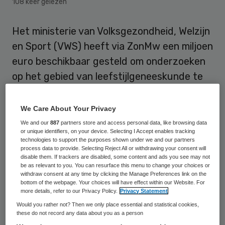
108 keer gelezen
Het ministerie van Volksgezondheid, Welzijn
en Sport (VWS) heeft via ZonMw een miljoen
euro beschikbaar gesteld om onderzoeken
op het gebied van leefstijlgeneeskunde te
stimuleren. De resultaten van de
onderzoeken moeten inzicht geven in welke
We Care About Your Privacy
leefstijlinterventies kunnen worden ingezet
We and our
887
partners store and access personal data, like browsing data
or unique identifiers, on your device. Selecting I Accept enables tracking
bij welke ziekten en aandoeningen, bij welke
technologies to support the purposes shown under we and our partners
process data to provide. Selecting Reject All or withdrawing your consent will
patiënten en onder welke voorwaarden. Ook
disable them. If trackers are disabled, some content and ads you see may not
hoopt ZonMw op onderzoeken naar de
be as relevant to you. You can resurface this menu to change your choices or
withdraw consent at any time by clicking the Manage Preferences link on the
(kosten)effectiviteit van
bottom of the webpage. Your choices will have effect within our Website. For
more details, refer to our Privacy Policy.
Privacy Statement
leefstijlgeneeskunde.
Would you rather not? Then we only place essential and statistical cookies,
these do not record any data about you as a person
Op het gebied van diabetes type 2 en