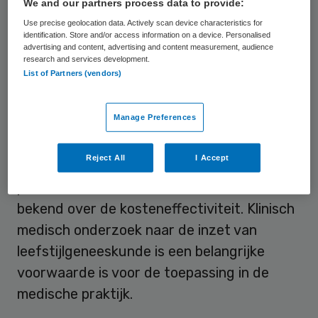
We and our partners process data to provide:
overgewicht is inmiddels een aantal
Use precise geolocation data. Actively scan device characteristics for
erkende leefstijlinterventies. Deze
identification. Store and/or access information on a device. Personalised
advertising and content, advertising and content measurement, audience
interventies blijken effectief: door
research and services development.
List of Partners (vendors)
bijvoorbeeld aanpassing van
voedingsgewoonten kan bijvoorbeeld
Manage Preferences
jaarlijks
twee miljoen euro bespaard worden
op diabeteszorg
. Voor andere aandoeningen
Reject All
I Accept
lijken leefstijlinterventies eveneens
potentie te hebben, maar er is minder
bekend over de kosteneffectiviteit. Klinisch
medisch onderzoek naar de inzet van
leefstijlgeneeskunde is een belangrijke
voorwaarde is voor de toepassing in de
medische praktijk.