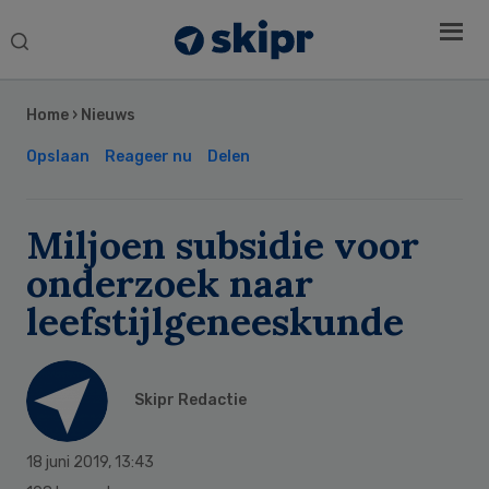
Search
this
Secondary
website
Sidebar
Home
›
Nieuws
Opslaan
Reageer nu
Delen
Miljoen subsidie voor
onderzoek naar
leefstijlgeneeskunde
Skipr Redactie
18 juni 2019
,
13:43