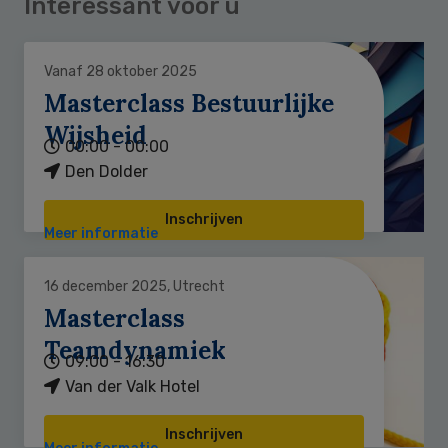
Interessant voor u
Vanaf 28 oktober 2025
Masterclass Bestuurlijke
Wijsheid
00:00 - 00:00
Den Dolder
Inschrijven
Meer informatie
16 december 2025, Utrecht
Masterclass
Teamdynamiek
09:00 - 16:30
Van der Valk Hotel
Inschrijven