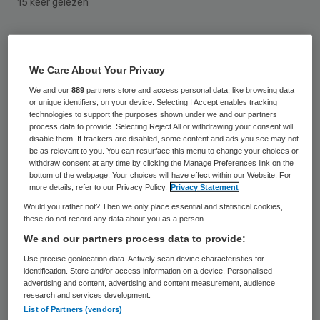
15 keer gelezen
Minister Schippers van Volksgezondheid
stelt 1 miljoen euro beschikbaar voor
We Care About Your Privacy
onderzoek naar veelbelovende,
We and our
889
partners store and access personal data, like browsing data
or unique identifiers, on your device. Selecting I Accept enables tracking
vernieuwende ideeën de zorg. Dat maakt zij
technologies to support the purposes shown under we and our partners
vrijdag bekend tijdens de afsluiting van de
process data to provide. Selecting Reject All or withdrawing your consent will
disable them. If trackers are disabled, some content and ads you see may not
E-Healthweek.
be as relevant to you. You can resurface this menu to change your choices or
withdraw consent at any time by clicking the Manage Preferences link on the
bottom of the webpage. Your choices will have effect within our Website. For
“Onze zorg staat bol van de creatieve en
more details, refer to our Privacy Policy.
Privacy Statement
inspirerende initiatieven”, zo sprak de
Would you rather not? Then we only place essential and statistical cookies,
these do not record any data about you as a person
minister. “Mensen hebben de mooiste
We and our partners process data to provide:
ideeën, maar de slag naar onderzoek wordt
Use precise geolocation data. Actively scan device characteristics for
vaak niet gemaakt.”
identification. Store and/or access information on a device. Personalised
advertising and content, advertising and content measurement, audience
research and services development.
Volgens de minister nemen de bestaande
List of Partners (vendors)