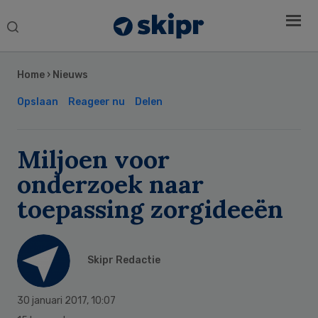
Search
this
Secondary
website
Sidebar
Home
›
Nieuws
Opslaan
Reageer nu
Delen
Miljoen voor
onderzoek naar
toepassing zorgideeën
Skipr Redactie
30 januari 2017
,
10:07