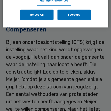
Manage Preferences
worden opgevangen. Een van de grootste is
Pluryn.
Reject All
I Accept
Compenseren
Bij een ondertoezichtstelling (OTS) krijgt de
instelling waar het kind wordt opgevangen
de voogdij. Het valt dan onder de gemeente
waar de instelling haar locatie heeft. Die
constructie lijkt Ede op te breken, aldus
Meijer, ‘omdat je als gemeente geen enkele
grip hebt op deze stroom van jeugdzorg’.
Een aantal wethouders van grote steden
uit het westen heeft aangegeven Meijer
wel te willen compenseren. Maar het liefst