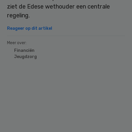
ziet de Edese wethouder een centrale
regeling.
Reageer op dit artikel
Meer over:
Financiën
Jeugdzorg
Primary
Sidebar