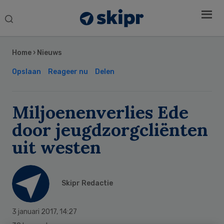
Search
this
Secondary
website
Sidebar
Home
›
Nieuws
Opslaan
Reageer nu
Delen
Miljoenenverlies Ede
door jeugdzorgcliënten
uit westen
Skipr Redactie
3 januari 2017
,
14:27