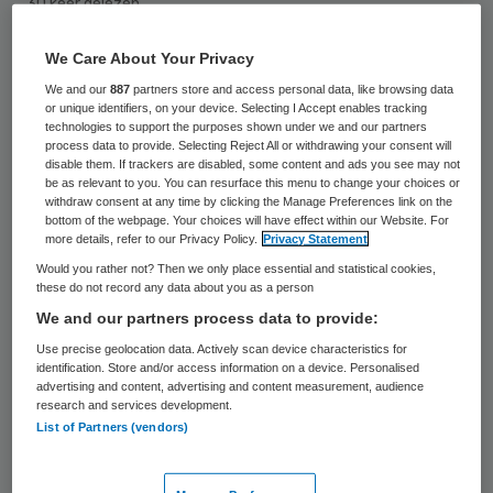
30 keer gelezen
We Care About Your Privacy
Kinderen uit de Randstad, die jeugdzorg
We and our
887
partners store and access personal data, like browsing data
krijgen in Ede, bezorgen de gemeente een
or unique identifiers, on your device. Selecting I Accept enables tracking
technologies to support the purposes shown under we and our partners
verlies van bijna 1,5 miljoen. Dat komt omdat
process data to provide. Selecting Reject All or withdrawing your consent will
veel kinderen eerst onder toezicht worden
disable them. If trackers are disabled, some content and ads you see may not
be as relevant to you. You can resurface this menu to change your choices or
gesteld van het Rijk. Dan betaalt de
withdraw consent at any time by clicking the Manage Preferences link on the
bottom of the webpage. Your choices will have effect within our Website. For
gemeente waar het in een instelling zit de
more details, refer to our Privacy Policy.
Privacy Statement
kosten.
Would you rather not? Then we only place essential and statistical cookies,
these do not record any data about you as a person
Dat stelt wethouder Leon Meijer van Ede
.
We and our partners process data to provide:
Vanwege rijksbezuinigingen is het budget
Use precise geolocation data. Actively scan device characteristics for
identification. Store and/or access information on a device. Personalised
voor jeugdhulp met 2 miljoen gedaald, naar
advertising and content, advertising and content measurement, audience
research and services development.
24 miljoen euro. Op de Veluwe rond Ede zijn
List of Partners (vendors)
veel instellingen waar kinderen en jongeren
met opvoed- of gedragsproblemen kunnen